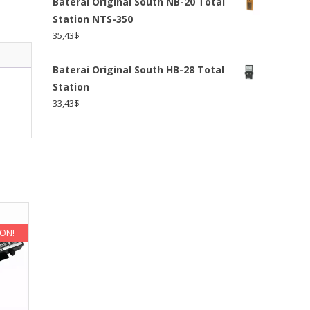
Baterai Original South NB-20 Total
Station NTS-350
35,43
$
Baterai Original South HB-28 Total
Station
33,43
$
KON!