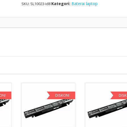
Kategori:
Baterai laptop
SKU:
SL10023-id8
ON!
DISKON!
DIS