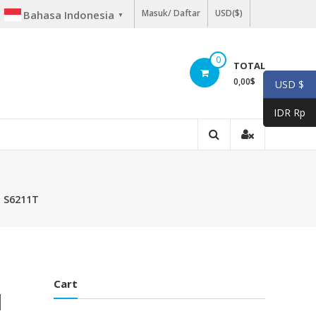
Masuk/ Daftar
USD($)
Bahasa Indonesia
▼
0
TOTAL
0,00
$
USD $
IDR Rp
a S6211T
Cart
N