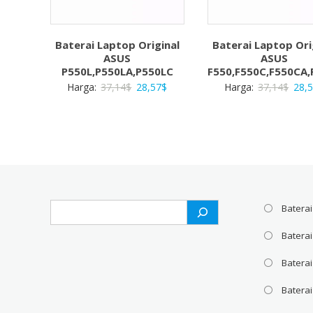
Baterai Laptop Original
Baterai Laptop Ori
ASUS
ASUS
P550L,P550LA,P550LC
F550,F550C,F550CA,
Harga
Harga
Harg
Harga:
37,14
$
28,57
$
Harga:
37,14
$
28,
aslinya
saat
aslin
adalah:
ini
adal
37,14$.
adalah:
37,1
28,57$.
Search
Baterai
Batera
Baterai
Baterai