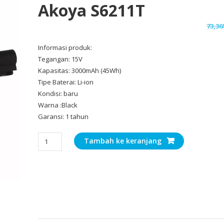
Akoya S6211T
73,36
Informasi produk:
Tegangan: 15V
Kapasitas: 3000mAh (45Wh)
Tipe Baterai: Li-ion
Kondisi: baru
Warna :Black
Garansi: 1 tahun
Kuantitas
Tambah ke keranjang
Baterai
Laptop
MEDION
Akoya
S6211T