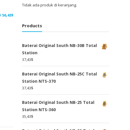
Tidak ada produk di keranjang.
Harga
Harga
$
56,43
$
aslinya
saat
Products
adalah:
ini
73,36$.
adalah:
56,43$.
Baterai Original South NB-30B Total
Station
37,43
$
Baterai Original South NB-25C Total
Station NTS-370
37,43
$
Baterai Original South NB-25 Total
Station NTS-360
35,43
$