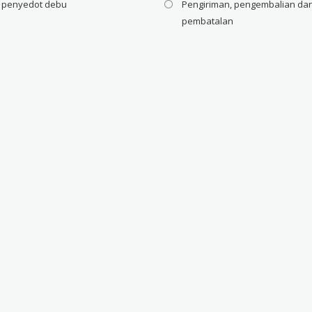
i penyedot debu
Pengiriman, pengembalian da
pembatalan