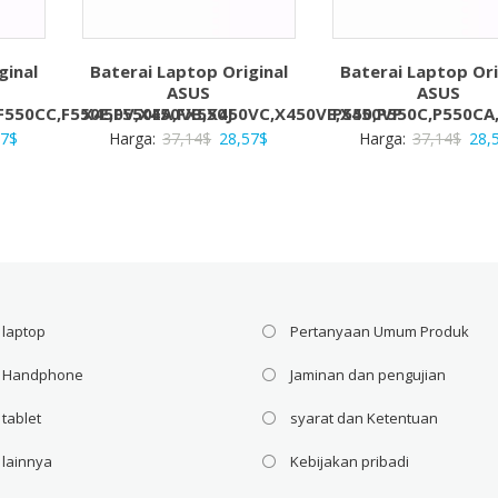
ginal
Baterai Laptop Original
Baterai Laptop Ori
ASUS
ASUS
F550CC,F550E,F550EA,FX550J
X450V,X450VB,X450VC,X450VE,X450VP
P550,P550C,P550CA
a
Harga
Harga
Harga
Har
57
$
Harga:
37,14
$
28,57
$
Harga:
37,14
$
28,
ya
saat
aslinya
saat
asli
ah:
ini
adalah:
ini
adal
4$.
adalah:
37,14$.
adalah:
37,1
28,57$.
28,57$.
 laptop
Pertanyaan Umum Produk
i Handphone
Jaminan dan pengujian
 tablet
syarat dan Ketentuan
 lainnya
Kebijakan pribadi