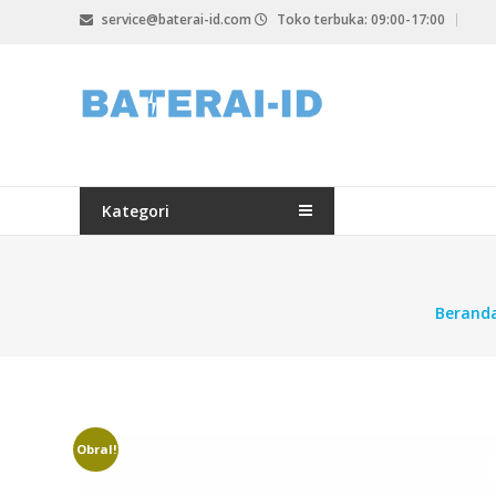
Lompat
service@baterai-id.com
Toko terbuka: 09:00-17:00
ke
konten
bateria-
id.com
baterai-
id.com
Kategori
Berand
Obral!