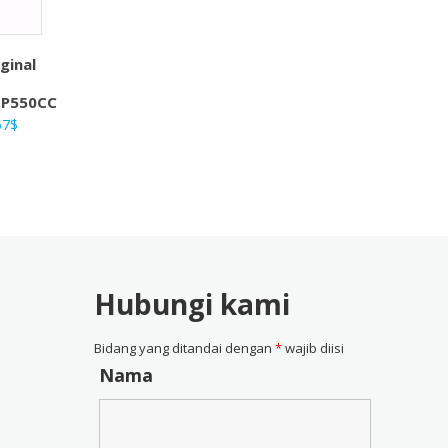
ginal
,P550CC
ga
Harga
57
$
nya
saat
ah:
ini
4$.
adalah:
28,57$.
Hubungi kami
Bidang yang ditandai dengan
*
wajib diisi
Nama