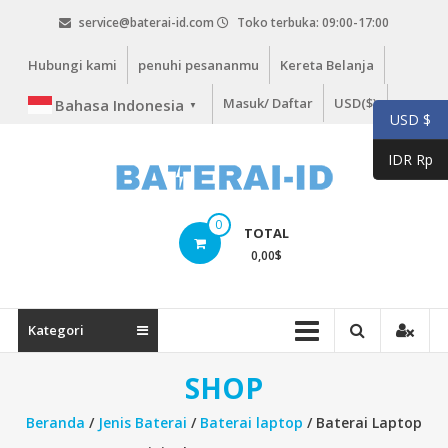
Lompat
service@baterai-id.com
Toko terbuka: 09:00-17:00
ke
konten
Hubungi kami
penuhi pesananmu
Kereta Belanja
Masuk/ Daftar
USD($)
Bahasa Indonesia
▼
USD $
IDR Rp
bateria-
0
TOTAL
id.com
0,00
$
baterai-
id.com
Kategori
SHOP
Beranda
/
Jenis Baterai
/
Baterai laptop
/ Baterai Laptop