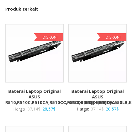
Produk terkait
DISKON!
DISKON!
Baterai Laptop Original
Baterai Laptop Original
ASUS
ASUS
R510,R510C,R510CA,R510CC,R510DP,R510E,R510EA
K550,K550J,K550JD,K550LB,
Harga
Harga
Harga
Harga
Harga:
37,14
$
28,57
$
Harga:
37,14
$
28,57
$
aslinya
saat
aslinya
saat
adalah:
ini
adalah:
ini
37,14$.
adalah:
37,14$.
adalah: