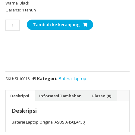
Warna :Black
Garansi: 1 tahun
Kuantitas
Tambah ke keranjang
Baterai
Laptop
Original
ASUS
A450J,A450JF
Kategori:
Baterai laptop
SKU:
SL10016-id5
Deskripsi
Informasi Tambahan
Ulasan (0)
Deskripsi
Baterai Laptop Original ASUS A450J,A450JF