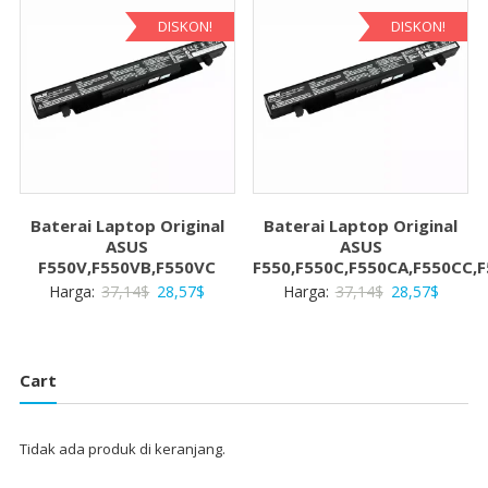
28,57$.
28,57$
DISKON!
DISKON!
Baterai Laptop Original
Baterai Laptop Original
ASUS
ASUS
F550V,F550VB,F550VC
F550,F550C,F550CA,F550CC,F
Harga
Harga
Harga
Harga
Harga:
37,14
$
28,57
$
Harga:
37,14
$
28,57
$
aslinya
saat
aslinya
saat
adalah:
ini
adalah:
ini
37,14$.
adalah:
37,14$.
adalah:
Cart
28,57$.
28,57$
Tidak ada produk di keranjang.