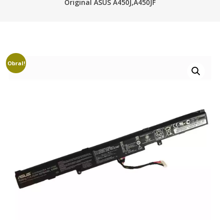
Original ASUS A450J,A450JF
Obral!