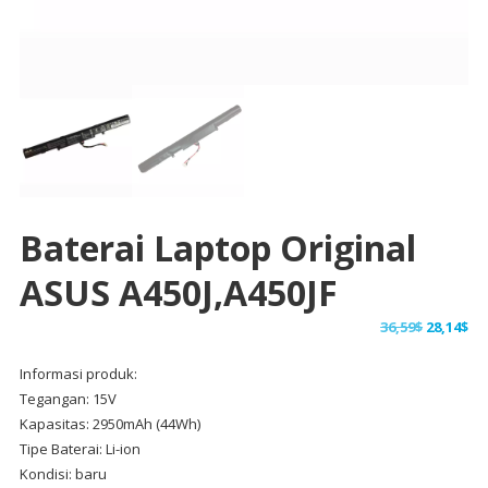
Baterai Laptop Original
ASUS A450J,A450JF
Harga
Ha
36,59
$
28,14
$
aslinya
sa
Informasi produk:
adalah:
ini
Tegangan: 15V
36,59$.
ad
Kapasitas: 2950mAh (44Wh)
28,
Tipe Baterai: Li-ion
Kondisi: baru