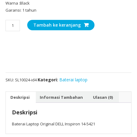
Warna :Black
Garansi: 1 tahun
Kuantitas
Tambah ke keranjang
Baterai
Laptop
Original
DELL
Inspiron
14-
5421
Kategori:
Baterai laptop
SKU:
SL10024-id4
Deskripsi
Informasi Tambahan
Ulasan (0)
Deskripsi
Baterai Laptop Original DELL Inspiron 14-5421