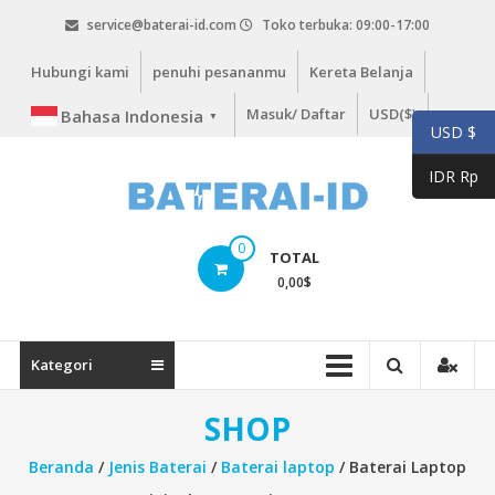
Lompat
service@baterai-id.com
Toko terbuka: 09:00-17:00
ke
konten
Hubungi kami
penuhi pesananmu
Kereta Belanja
Masuk/ Daftar
USD($)
Bahasa Indonesia
▼
USD $
IDR Rp
bateria-
0
TOTAL
id.com
0,00
$
baterai-
id.com
Kategori
SHOP
Beranda
/
Jenis Baterai
/
Baterai laptop
/ Baterai Laptop