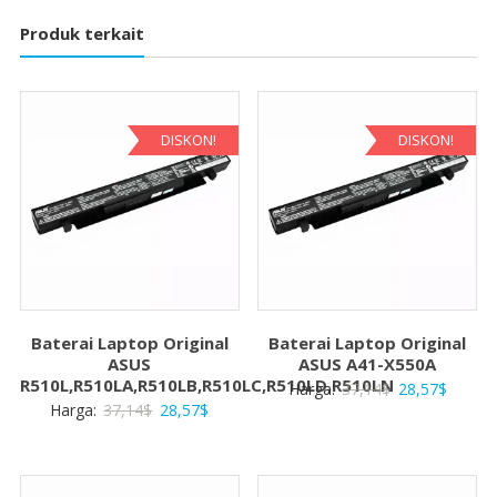
Produk terkait
DISKON!
DISKON!
Baterai Laptop Original
Baterai Laptop Original
ASUS
ASUS A41-X550A
R510L,R510LA,R510LB,R510LC,R510LD,R510LN
Harga
Harga
Harga:
37,14
$
28,57
$
Harga
Harga
Harga:
37,14
$
28,57
$
aslinya
saat
aslinya
saat
adalah:
ini
adalah:
ini
37,14$.
adalah:
37,14$.
adalah: