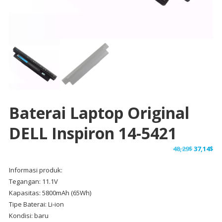
Baterai Laptop Original
DELL Inspiron 14-5421
Harga
Ha
48,29
$
37,14
$
aslinya
sa
Informasi produk:
adalah:
ini
Tegangan: 11.1V
48,29$.
ad
Kapasitas: 5800mAh (65Wh)
37,
Tipe Baterai: Li-ion
Kondisi: baru