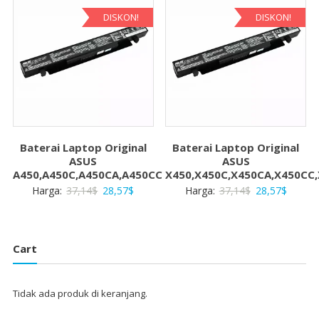
28,57$
28,57$.
DISKON!
DISKON!
Baterai Laptop Original
Baterai Laptop Original
ASUS
ASUS
A450,A450C,A450CA,A450CC
X450,X450C,X450CA,X450CC
Harga
Harga
Harga
Harga
Harga:
37,14
$
28,57
$
Harga:
37,14
$
28,57
$
aslinya
saat
aslinya
saat
adalah:
ini
adalah:
ini
37,14$.
adalah:
37,14$.
adalah:
Cart
28,57$.
28,57$
Tidak ada produk di keranjang.