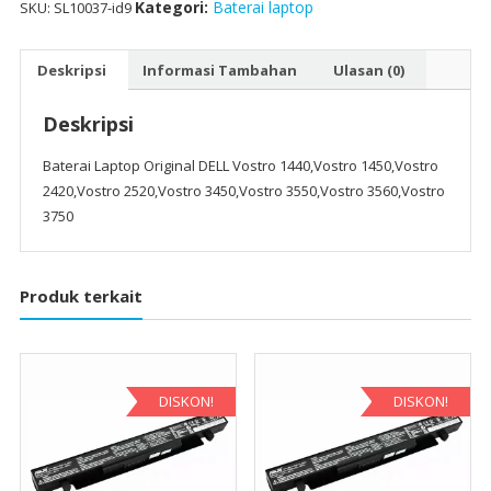
2420,Vostro
Kategori:
Baterai laptop
SKU:
SL10037-id9
2520,Vostro
3450,Vostro
Deskripsi
Informasi Tambahan
Ulasan (0)
3550,Vostro
3560,Vostro
Deskripsi
3750
Baterai Laptop Original DELL Vostro 1440,Vostro 1450,Vostro
2420,Vostro 2520,Vostro 3450,Vostro 3550,Vostro 3560,Vostro
3750
Produk terkait
DISKON!
DISKON!