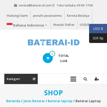
Lompat
service@baterai-id.com
Toko terbuka: 09:00-17:00
ke
konten
Hubungi kami
penuhi pesananmu
Kereta Belanja
Masuk/ Daftar
USD($)
Bahasa Indonesia
▼
USD $
IDR Rp
bateria-
0
TOTAL
id.com
0,00
$
baterai-
id.com
Kategori
SHOP
Beranda
/
Jenis Baterai
/
Baterai laptop
/ Baterai Laptop