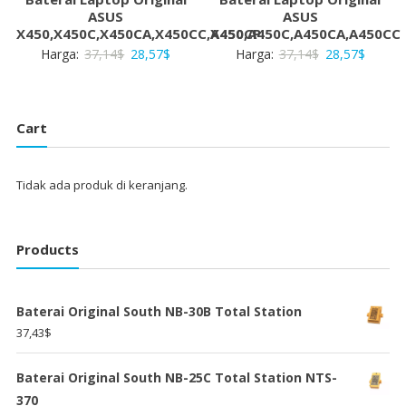
ASUS
ASUS
X450,X450C,X450CA,X450CC,X450CP
A450,A450C,A450CA,A450CC
Harga
Harga
Harga
Harga
Harga:
37,14
$
28,57
$
Harga:
37,14
$
28,57
$
aslinya
saat
aslinya
saat
adalah:
ini
adalah:
ini
37,14$.
adalah:
37,14$.
adalah:
Cart
28,57$.
28,57$
Tidak ada produk di keranjang.
Products
Baterai Original South NB-30B Total Station
37,43
$
Baterai Original South NB-25C Total Station NTS-
370