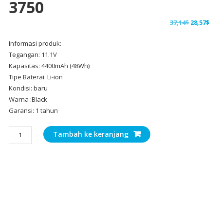
3750
Harga
Ha
37,14
$
28,57
$
aslinya
sa
Informasi produk:
adalah:
ini
Tegangan: 11.1V
37,14$.
ad
Kapasitas: 4400mAh (48Wh)
28,
Tipe Baterai: Li-ion
Kondisi: baru
Warna :Black
Garansi: 1 tahun
Kuantitas
Tambah ke keranjang
Baterai
Laptop
Original
DELL
Vostro
1440,Vostro
1450,Vostro