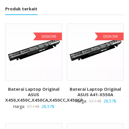
Produk terkait
DISKON!
DISKON!
Baterai Laptop Original
Baterai Laptop Original
ASUS
ASUS A41-X550A
X450,X450C,X450CA,X450CC,X450CP
Harga
Harga
Harga:
37,14
$
28,57
$
Harga
Harga
Harga:
37,14
$
28,57
$
aslinya
saat
aslinya
saat
adalah:
ini
adalah:
ini
37,14$.
adalah:
37,14$.
adalah: