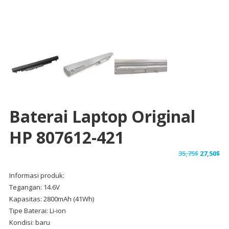
Baterai Laptop Original
HP 807612-421
Harga
Ha
35,75
$
27,50
$
aslinya
sa
Informasi produk:
adalah:
ini
Tegangan: 14.6V
35,75$.
ad
Kapasitas: 2800mAh (41Wh)
27,
Tipe Baterai: Li-ion
Kondisi: baru