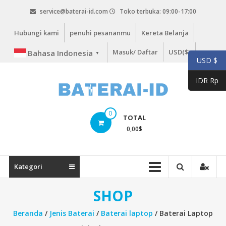
Lompat
service@baterai-id.com
Toko terbuka: 09:00-17:00
ke
konten
Hubungi kami
penuhi pesananmu
Kereta Belanja
Masuk/ Daftar
USD($)
Bahasa Indonesia
▼
USD $
IDR Rp
bateria-
0
TOTAL
id.com
0,00
$
baterai-
id.com
Kategori
SHOP
Beranda
/
Jenis Baterai
/
Baterai laptop
/ Baterai Laptop