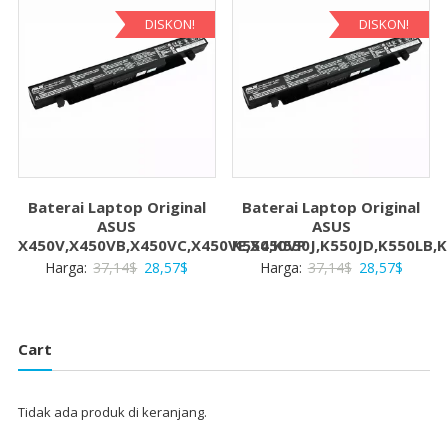
28,57$
28,57$.
DISKON!
DISKON!
Baterai Laptop Original
Baterai Laptop Original
ASUS
ASUS
X450V,X450VB,X450VC,X450VE,X450VP
K550,K550J,K550JD,K550LB,
Harga
Harga
Harga
Harga
Harga:
37,14
$
28,57
$
Harga:
37,14
$
28,57
$
aslinya
saat
aslinya
saat
adalah:
ini
adalah:
ini
37,14$.
adalah:
37,14$.
adalah:
Cart
28,57$.
28,57$
Tidak ada produk di keranjang.