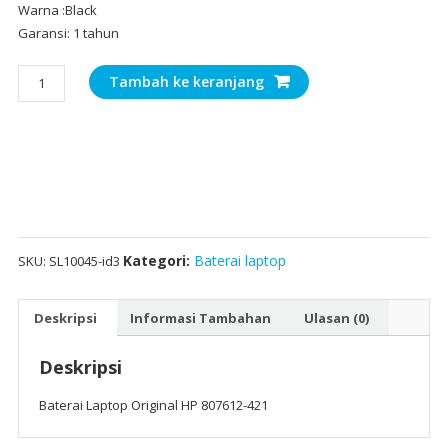
Warna :Black
Garansi: 1 tahun
Kuantitas
Tambah ke keranjang
Baterai
Laptop
Original
HP
807612-
421
Kategori:
Baterai laptop
SKU:
SL10045-id3
Deskripsi
Informasi Tambahan
Ulasan (0)
Deskripsi
Baterai Laptop Original HP 807612-421