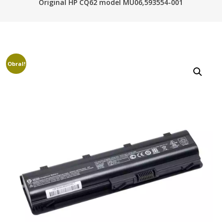
Original HP CQ62 model MU06,593554-001
Obral!