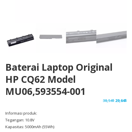
Baterai Laptop Original
HP CQ62 Model
MU06,593554-001
Harga
Ha
38,54
$
29,64
$
aslinya
sa
Informasi produk:
adalah:
ini
Tegangan: 10.8V
38,54$.
ad
Kapasitas: 5000mAh (55Wh)
29,