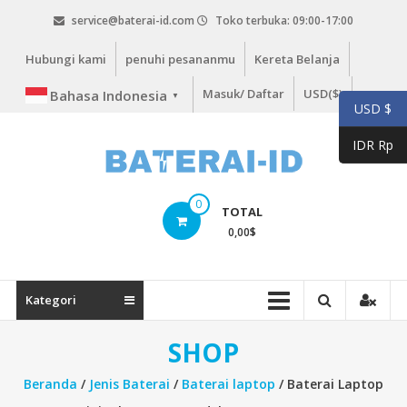
Lompat
service@baterai-id.com
Toko terbuka: 09:00-17:00
ke
konten
Hubungi kami
penuhi pesananmu
Kereta Belanja
Masuk/ Daftar
USD($)
Bahasa Indonesia
▼
USD $
IDR Rp
bateria-
0
TOTAL
id.com
0,00
$
baterai-
id.com
Kategori
SHOP
Beranda
/
Jenis Baterai
/
Baterai laptop
/ Baterai Laptop