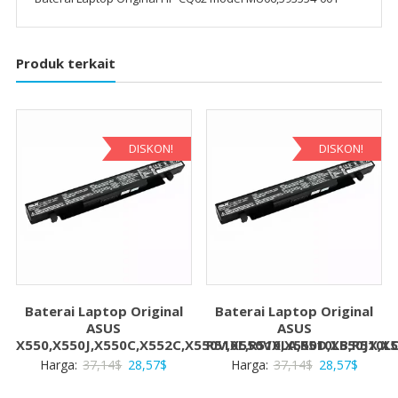
Produk terkait
DISKON!
DISKON!
Baterai Laptop Original
Baterai Laptop Original
ASUS
ASUS
X550,X550J,X550C,X552C,X550V,X550VX,X550D,X550JX,X
R510L,R510LA,R510LB,R510L
Harga
Harga
Harga
Harga
Harga:
37,14
$
28,57
$
Harga:
37,14
$
28,57
$
aslinya
saat
aslinya
saat