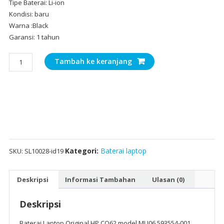
Tipe Baterai: Li-ion
Kondisi: baru
Warna :Black
Garansi: 1 tahun
Kuantitas
Tambah ke keranjang
Baterai
Laptop
Original
HP
CQ62
model
MU06,593554-
001
Kategori:
Baterai laptop
SKU:
SL10028-id19
Deskripsi
Informasi Tambahan
Ulasan (0)
Deskripsi
Baterai Laptop Original HP CQ62 model MU06,593554-001