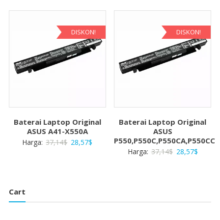
adalah:
ini
adalah:
ini
37,14$.
adalah:
37,14$.
adalah:
28,57$.
28,57$
DISKON!
DISKON!
Baterai Laptop Original
Baterai Laptop Original
ASUS A41-X550A
ASUS
P550,P550C,P550CA,P550CC
Harga
Harga
Harga:
37,14
$
28,57
$
Harga
Harga
Harga:
37,14
$
28,57
$
aslinya
saat
aslinya
saat
adalah:
ini
adalah:
ini
37,14$.
adalah:
37,14$.
adalah:
28,57$.
Cart
28,57$