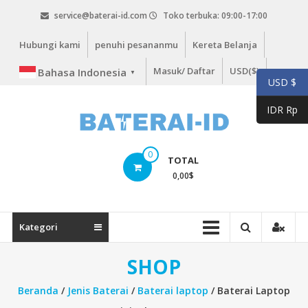
Lompat
service@baterai-id.com
Toko terbuka: 09:00-17:00
ke
konten
Hubungi kami
penuhi pesananmu
Kereta Belanja
Masuk/ Daftar
USD($)
Bahasa Indonesia
▼
USD $
IDR Rp
bateria-
0
TOTAL
id.com
0,00
$
baterai-
id.com
Kategori
SHOP
Beranda
/
Jenis Baterai
/
Baterai laptop
/ Baterai Laptop