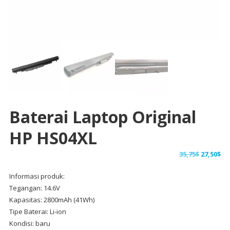
Baterai Laptop Original
HP HS04XL
Harga
Ha
35,75
$
27,50
$
aslinya
sa
Informasi produk:
adalah:
ini
Tegangan: 14.6V
35,75$.
ad
Kapasitas: 2800mAh (41Wh)
27,
Tipe Baterai: Li-ion
Kondisi: baru