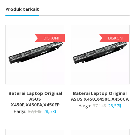
Produk terkait
DISKON!
DISKON!
Baterai Laptop Original
Baterai Laptop Original
ASUS
ASUS X450,X450C,X450CA
X450E,X450EA,X450EP
Harga
Harga
Harga:
37,14
$
28,57
$
Harga
Harga
Harga:
37,14
$
28,57
$
aslinya
saat
aslinya
saat
adalah:
ini
adalah:
ini
37,14$.
adalah:
37,14$.
adalah: