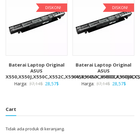
28,57$
28,57$.
DISKON!
DISKON!
Baterai Laptop Original
Baterai Laptop Original
ASUS
ASUS
X550,X550J,X550C,X552C,X550V,X550VX,X550D,X550JX,X
X450,X450C,X450CA,X450CC
Harga
Harga
Harga
Harga
Harga:
37,14
$
28,57
$
Harga:
37,14
$
28,57
$
aslinya
saat
aslinya
saat
adalah:
ini
adalah:
ini
37,14$.
adalah:
37,14$.
adalah:
Cart
28,57$.
28,57$
Tidak ada produk di keranjang.