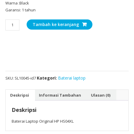
Warna :Black
Garansi: 1 tahun
Kuantitas
Tambah ke keranjang
Baterai
Laptop
Original
HP
HS04XL
Kategori:
Baterai laptop
SKU:
SL10045-id7
Deskripsi
Informasi Tambahan
Ulasan (0)
Deskripsi
Baterai Laptop Original HP HS04XL