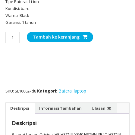
Tipe Baterai: Li-ion
Kondisi: baru
Warna :Black
Garansi: 1 tahun
Kuantitas
Tambah ke keranjang
Baterai
Laptop
Original
HP
HSTNN-
YB40,HSTNN-
YB4O,HSTNN-
YB4N
Kategori:
Baterai laptop
SKU:
SL10062-id8
Deskripsi
Informasi Tambahan
Ulasan (0)
Deskripsi
Baterai Laptop Original HP HSTNN-YB40,HSTNN-YB4O,HSTNN-