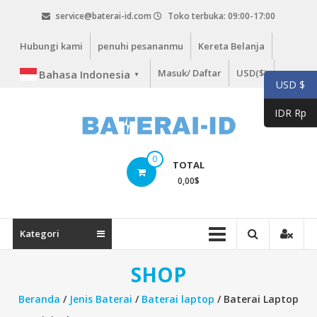
Lompat
service@baterai-id.com
Toko terbuka: 09:00-17:00
ke
konten
Hubungi kami
penuhi pesananmu
Kereta Belanja
Masuk/ Daftar
USD($)
Bahasa Indonesia
▼
USD $
IDR Rp
bateria-
0
TOTAL
id.com
0,00
$
baterai-
id.com
Kategori
SHOP
Beranda
/
Jenis Baterai
/
Baterai laptop
/ Baterai Laptop