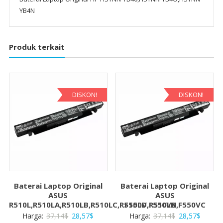
YB4N
Produk terkait
DISKON!
DISKON!
Baterai Laptop Original
Baterai Laptop Original
ASUS
ASUS
R510L,R510LA,R510LB,R510LC,R510LD,R510LN
F550V,F550VB,F550VC
Harga
Harga
Harga
Harga
Harga:
37,14
$
28,57
$
Harga:
37,14
$
28,57
$