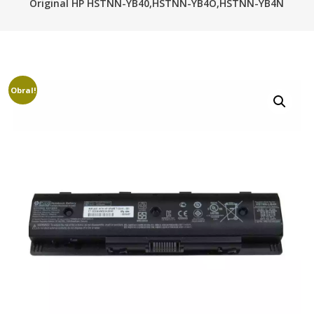
Original HP HSTNN-YB40,HSTNN-YB4O,HSTNN-YB4N
Obral!