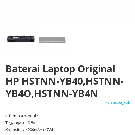
Baterai Laptop Original
HP HSTNN-YB40,HSTNN-
YB4O,HSTNN-YB4N
Harga
Ha
37,14
$
28,57
$
aslinya
sa
Informasi produk:
adalah:
ini
Tegangan: 10.8V
37,14$.
ad
Kapasitas: 4200mAh (47Wh)
28,