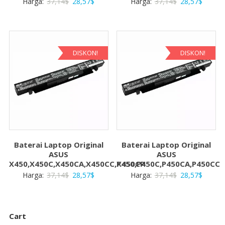
Harga
Harga
Harga
Harga
Harga:
37,14
$
28,57
$
Harga:
37,14
$
28,57
$
aslinya
saat
aslinya
saat
adalah:
ini
adalah:
ini
37,14$.
adalah:
37,14$.
adalah:
28,57$.
28,57$
DISKON!
DISKON!
Baterai Laptop Original
Baterai Laptop Original
ASUS
ASUS
X450,X450C,X450CA,X450CC,X450CP
P450,P450C,P450CA,P450CC
Harga
Harga
Harga
Harga
Harga:
37,14
$
28,57
$
Harga:
37,14
$
28,57
$
aslinya
saat
aslinya
saat
adalah:
ini
adalah:
ini
37,14$.
adalah:
37,14$.
adalah:
Cart
28,57$.
28,57$