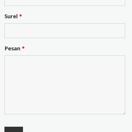
Surel
*
Pesan
*