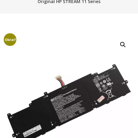
Original HP STREAM 11 Series
Obral!