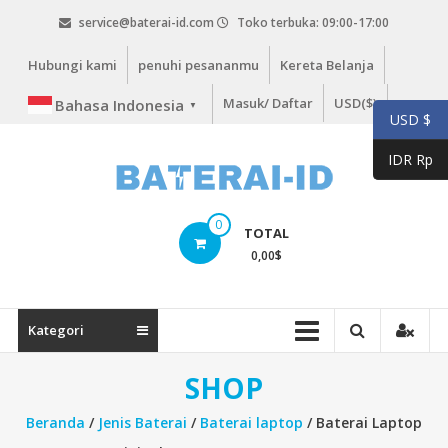
Lompat
service@baterai-id.com
Toko terbuka: 09:00-17:00
ke
konten
Hubungi kami
penuhi pesananmu
Kereta Belanja
Masuk/ Daftar
USD($)
Bahasa Indonesia
▼
USD $
IDR Rp
bateria-
0
TOTAL
id.com
0,00
$
baterai-
id.com
Kategori
SHOP
Beranda
/
Jenis Baterai
/
Baterai laptop
/ Baterai Laptop