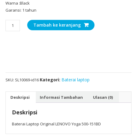
Warna :Black
Garansi: 1 tahun
Kuantitas
Tambah ke keranjang
Baterai
Laptop
Original
LENOVO
Yoga
500-
151BD
Kategori:
Baterai laptop
SKU:
SL10069-id16
Deskripsi
Informasi Tambahan
Ulasan (0)
Deskripsi
Baterai Laptop Original LENOVO Yoga 500-151BD