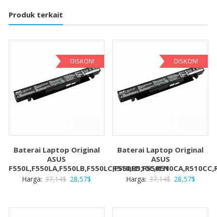
Produk terkait
DISKON!
DISKON!
Baterai Laptop Original
Baterai Laptop Original
ASUS
ASUS
F550L,F550LA,F550LB,F550LC,F550LD,F550LN
R510,R510C,R510CA,R510CC,
Harga
Harga
Harga
Harga
Harga:
37,14
$
28,57
$
Harga:
37,14
$
28,57
$
aslinya
saat
aslinya
saat
adalah:
ini
adalah:
ini
37,14$.
adalah:
37,14$.
adalah: