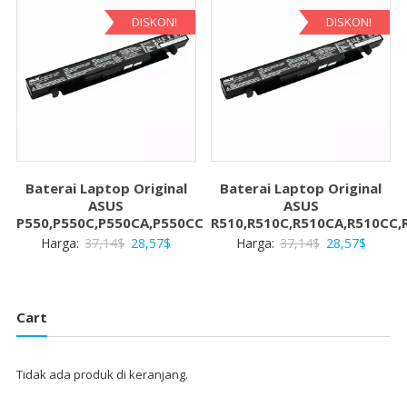
28,57$.
28,57$
DISKON!
DISKON!
Baterai Laptop Original
Baterai Laptop Original
ASUS
ASUS
P550,P550C,P550CA,P550CC
R510,R510C,R510CA,R510CC,
Harga
Harga
Harga
Harga
Harga:
37,14
$
28,57
$
Harga:
37,14
$
28,57
$
aslinya
saat
aslinya
saat
adalah:
ini
adalah:
ini
37,14$.
adalah:
37,14$.
adalah:
Cart
28,57$.
28,57$
Tidak ada produk di keranjang.