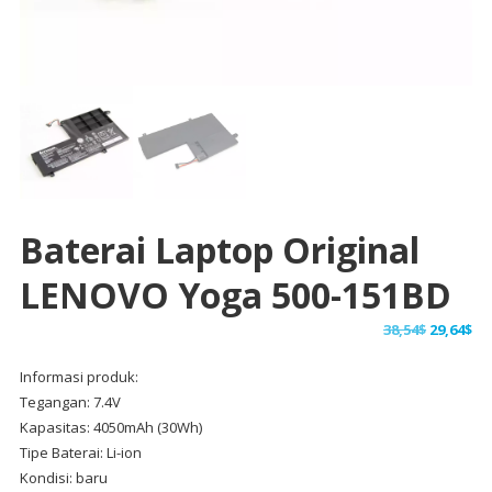
Baterai Laptop Original
LENOVO Yoga 500-151BD
Harga
Ha
38,54
$
29,64
$
aslinya
sa
Informasi produk:
adalah:
ini
Tegangan: 7.4V
38,54$.
ad
Kapasitas: 4050mAh (30Wh)
29,
Tipe Baterai: Li-ion
Kondisi: baru