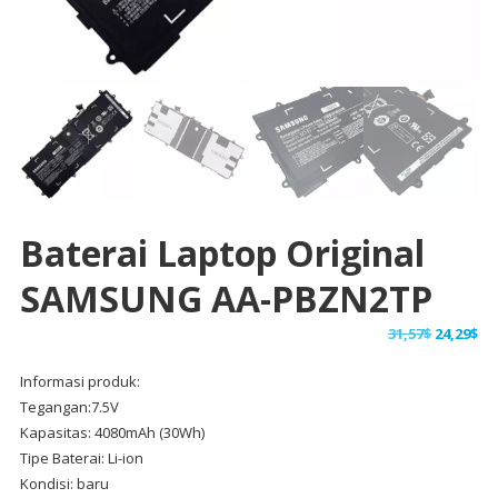
Baterai Laptop Original
SAMSUNG AA-PBZN2TP
Harga
Ha
31,57
$
24,29
$
aslinya
sa
Informasi produk:
adalah:
ini
Tegangan:7.5V
31,57$.
ad
Kapasitas: 4080mAh (30Wh)
24,
Tipe Baterai: Li-ion
Kondisi: baru