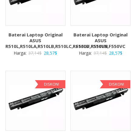
Baterai Laptop Original
Baterai Laptop Original
ASUS
ASUS
R510L,R510LA,R510LB,R510LC,R510LD,R510LN
F550V,F550VB,F550VC
Harga
Harga
Harga
Harga
Harga:
37,14
$
28,57
$
Harga:
37,14
$
28,57
$
aslinya
saat
aslinya
saat
adalah:
ini
adalah:
ini
37,14$.
adalah:
37,14$.
adalah:
28,57$.
28,57$
DISKON!
DISKON!