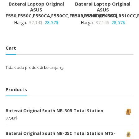
Baterai Laptop Original
Baterai Laptop Original
ASUS
ASUS
F550,F550C,F550CA,F550CC,F550E,F550EA,FX550J
R510,R510C,R510CA,R510CC,
Harga
Harga
Harga
Harga
Harga:
37,14
$
28,57
$
Harga:
37,14
$
28,57
$
aslinya
saat
aslinya
saat
adalah:
ini
adalah:
ini
37,14$.
adalah:
37,14$.
adalah:
Cart
28,57$.
28,57$
Tidak ada produk di keranjang.
Products
Baterai Original South NB-30B Total Station
37,43
$
Baterai Original South NB-25C Total Station NTS-