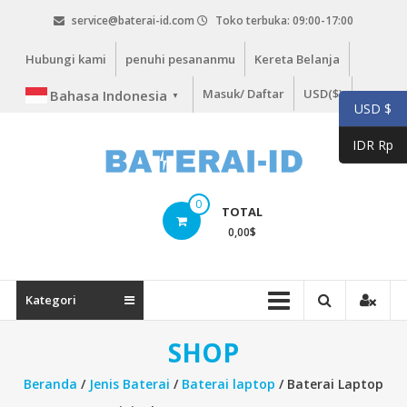
Lompat
service@baterai-id.com
Toko terbuka: 09:00-17:00
ke
konten
Hubungi kami
penuhi pesananmu
Kereta Belanja
Masuk/ Daftar
USD($)
Bahasa Indonesia
▼
USD $
IDR Rp
bateria-
0
TOTAL
id.com
0,00
$
baterai-
id.com
Kategori
SHOP
Beranda
/
Jenis Baterai
/
Baterai laptop
/ Baterai Laptop