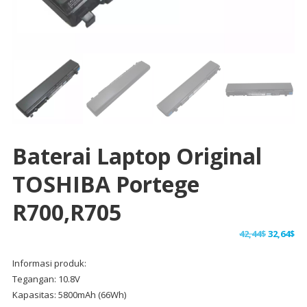
Baterai Laptop Original
TOSHIBA Portege
R700,R705
Harga
Ha
42,44
$
32,64
$
aslinya
sa
Informasi produk:
adalah:
ini
Tegangan: 10.8V
42,44$.
ad
Kapasitas: 5800mAh (66Wh)
32,