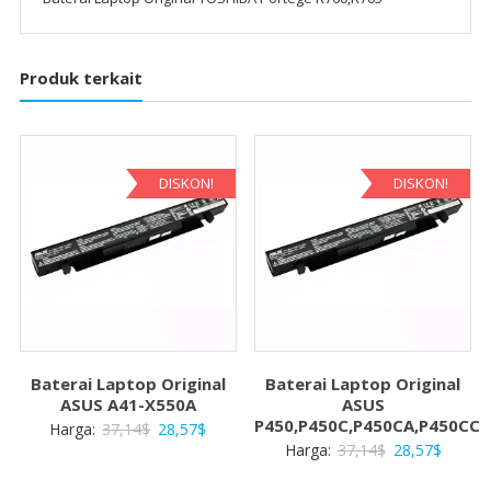
Produk terkait
DISKON!
DISKON!
Baterai Laptop Original
Baterai Laptop Original
ASUS A41-X550A
ASUS
P450,P450C,P450CA,P450CC
Harga
Harga
Harga:
37,14
$
28,57
$
Harga
Harga
Harga:
37,14
$
28,57
$
aslinya
saat
aslinya
saat
adalah:
ini