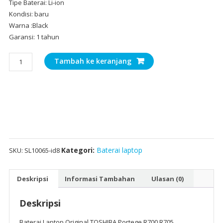
Tipe Baterai: Li-ion
Kondisi: baru
Warna :Black
Garansi: 1 tahun
Kuantitas
Tambah ke keranjang
Baterai
Laptop
Original
TOSHIBA
Portege
R700,R705
Kategori:
Baterai laptop
SKU:
SL10065-id8
Deskripsi
Informasi Tambahan
Ulasan (0)
Deskripsi
Baterai Laptop Original TOSHIBA Portege R700,R705