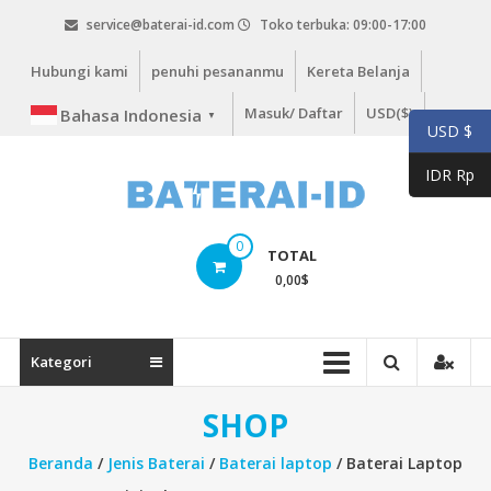
Lompat
service@baterai-id.com
Toko terbuka: 09:00-17:00
ke
konten
Hubungi kami
penuhi pesananmu
Kereta Belanja
Masuk/ Daftar
USD($)
Bahasa Indonesia
▼
USD $
IDR Rp
bateria-
0
TOTAL
id.com
0,00
$
baterai-
id.com
Kategori
SHOP
Beranda
/
Jenis Baterai
/
Baterai laptop
/ Baterai Laptop