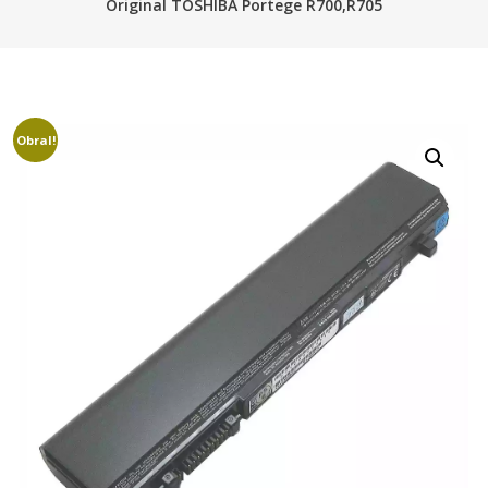
Original TOSHIBA Portege R700,R705
Obral!