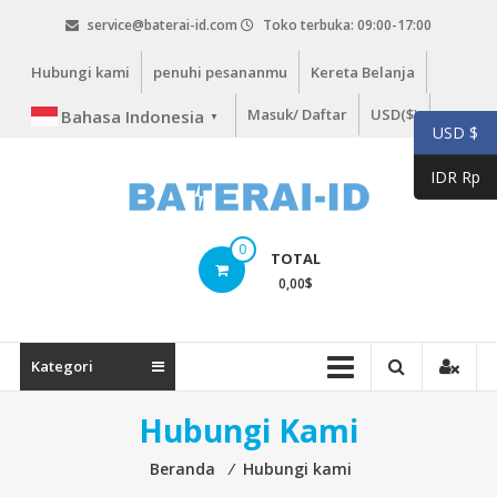
Lompat
service@baterai-id.com
Toko terbuka: 09:00-17:00
ke
konten
Hubungi kami
penuhi pesananmu
Kereta Belanja
Masuk/ Daftar
USD($)
Bahasa Indonesia
▼
USD $
IDR Rp
bateria-
0
TOTAL
id.com
0,00
$
baterai-
id.com
Kategori
Hubungi Kami
Beranda
⁄
Hubungi kami