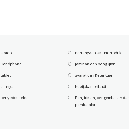
PS70-
2A
 laptop
Pertanyaan Umum Produk
i Handphone
Jaminan dan pengujian
 tablet
syarat dan Ketentuan
 lainnya
Kebijakan pribadi
i penyedot debu
Pengiriman, pengembalian da
pembatalan