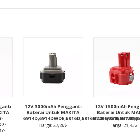
2A
PS30-
2A
PS30B
PS31-
2A
PS40
PS40-
2
PS40-
2A
PS40B
PS41-
2A
ganti
12V 3000mAh Pengganti
12V 1500mAh Peng
PS50-
KITA
Baterai Untuk MAKITA
Baterai Untuk MA
2A
3-
6914D,6914DWDE,6916D,6916DWDE,6916FDWDE,
8270DWAE,8413D,8
PS50-
07-
Harga:
27,86
$
Harga:
21,43
$
2B
37-
PS50B