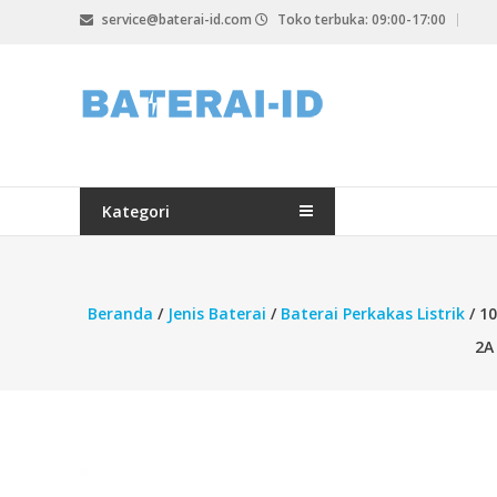
Lompat
service@baterai-id.com
Toko terbuka: 09:00-17:00
ke
konten
bateria-
id.com
baterai-
id.com
Kategori
Beranda
/
Jenis Baterai
/
Baterai Perkakas Listrik
/ 1
2A