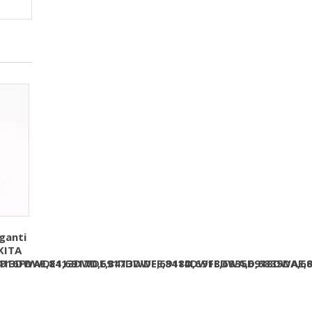
ganti
KITA
6916FDWDE1,6917D,6917DWDE,6918D,6918DWA,6918DWAE,
413DWAE,8413DWDE,8413DWFE,8414DWFE,6835D,6835DA,