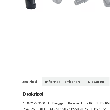
Deskripsi
Informasi Tambahan
Ulasan (0)
Deskripsi
10.8V/12V 3000mAh Pengganti Baterai Untuk BOSCH PS10-2
PS40-2A PS40B PS41-2A PS50-2A PS50-2B PS50B PS70-2A