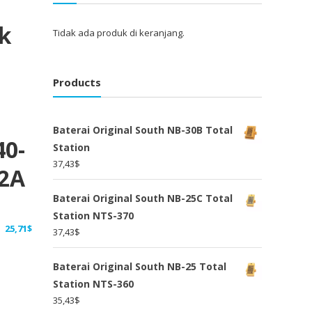
k
Tidak ada produk di keranjang.
Products
Baterai Original South NB-30B Total
40-
Station
37,43
$
-2A
Baterai Original South NB-25C Total
Station NTS-370
25,71
$
37,43
$
Baterai Original South NB-25 Total
Station NTS-360
35,43
$