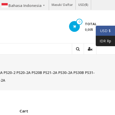
Masuk/ Daftar
USD($)
Bahasa Indonesia
▼
0
TOTAL
0,00
$
USD $
IDR Rp
A PS20-2 PS20-2A PS20B PS21-2A PS30-2A PS30B PS31-
-2A
Cart