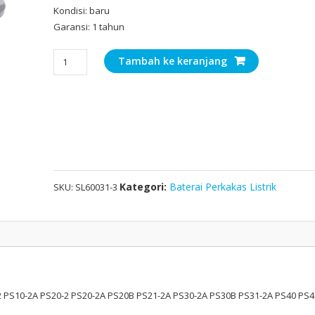
Kondisi: baru
Garansi: 1 tahun
Kuantitas
Tambah ke keranjang
10.8V/12V
3000mAh
Pengganti
Baterai
Untuk
BOSCH
PS10-
2
Kategori:
Baterai Perkakas Listrik
SKU:
SL60031-3
PS10-
2A
PS20-
2
PS20-
2A
 PS10-2A PS20-2 PS20-2A PS20B PS21-2A PS30-2A PS30B PS31-2A PS40 PS4
PS20B
PS21-