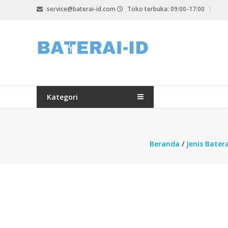
Lompat
service@baterai-id.com
Toko terbuka: 09:00-17:00
ke
konten
bateria-
id.com
baterai-
id.com
Kategori
Beranda
/
Jenis Batera