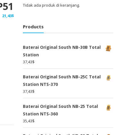
P51
Tidak ada produk di keranjang.
21,43
$
Products
Baterai Original South NB-30B Total
Station
37,43
$
Baterai Original South NB-25C Total
Station NTS-370
37,43
$
Baterai Original South NB-25 Total
Station NTS-360
35,43
$