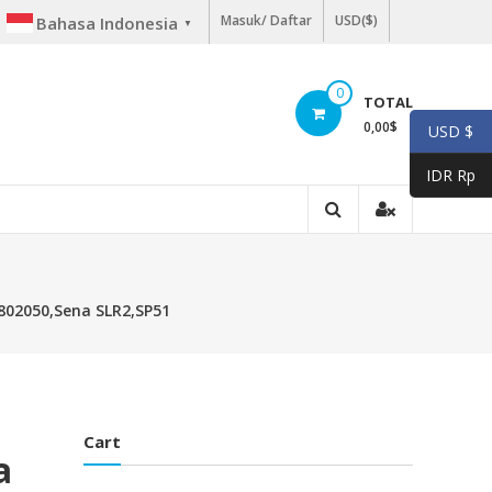
Masuk/ Daftar
USD($)
Bahasa Indonesia
▼
0
TOTAL
0,00
$
USD $
IDR Rp
802050,Sena SLR2,SP51
Cart
a