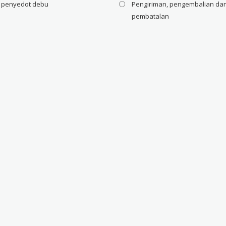
i penyedot debu
Pengiriman, pengembalian da
pembatalan