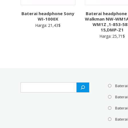
Baterai headphone Sony
Baterai headphone
WI-1000X
Walkman NW-WM1
WM1Z ,1-853-58
Harga:
21,43
$
15,DMP-Z1
Harga:
25,71
$
Search
Baterai
Batera
Baterai
Baterai