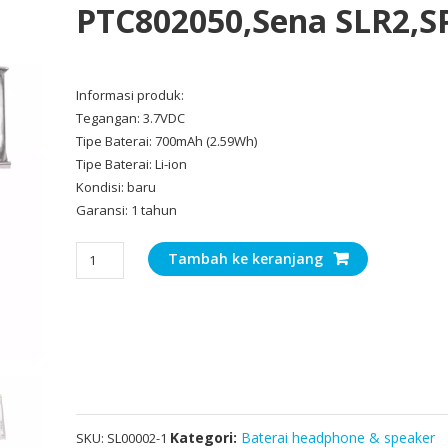
PTC802050,Sena SLR2,S
Informasi produk:
Tegangan: 3.7VDC
Tipe Baterai: 700mAh (2.59Wh)
Tipe Baterai: Li-ion
Kondisi: baru
Garansi: 1 tahun
Kuantitas
Tambah ke keranjang
Baterai
headphone
Sena
PTC802050,Sena
SLR2,SP51
Kategori:
Baterai headphone & speaker
SKU:
SL00002-1