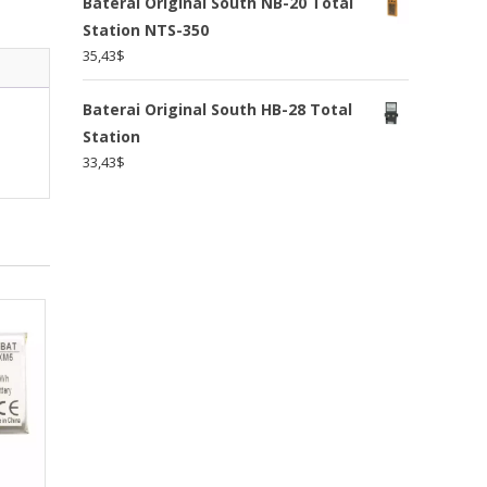
Baterai Original South NB-20 Total
Station NTS-350
35,43
$
Baterai Original South HB-28 Total
Station
33,43
$