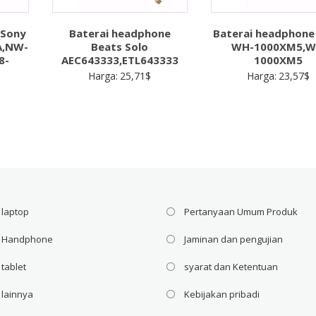
 Sony
Baterai headphone
Baterai headphone
A,NW-
Beats Solo
WH-1000XM5,W
8-
AEC643333,ETL643333
1000XM5
Harga:
25,71
$
Harga:
23,57
$
 laptop
Pertanyaan Umum Produk
i Handphone
Jaminan dan pengujian
 tablet
syarat dan Ketentuan
 lainnya
Kebijakan pribadi