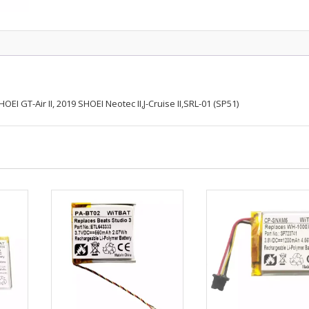
GT-Air II, 2019 SHOEI Neotec II,J-Cruise II,SRL-01 (SP51)