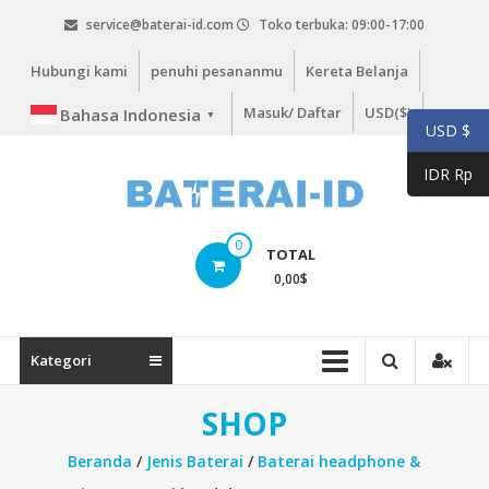
Lompat
service@baterai-id.com
Toko terbuka: 09:00-17:00
ke
konten
Hubungi kami
penuhi pesananmu
Kereta Belanja
Masuk/ Daftar
USD($)
Bahasa Indonesia
▼
USD $
IDR Rp
bateria-
0
TOTAL
id.com
0,00
$
baterai-
id.com
Kategori
SHOP
Beranda
/
Jenis Baterai
/
Baterai headphone &