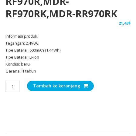
RF970R,MDR-
RF970RK,MDR-RR970RK
21,43
$
Informasi produk:
Tegangan: 2.4VDC
Tipe Baterai: 600mAh (1.44Wh)
Tipe Baterai: Li-ion
Kondisi: baru
Garansi: 1 tahun
Kuantitas
Tambah ke keranjang
Baterai
headphone
Sony
MDR-
RF925,MDR-
RF925R,MDR-
RF925RK,MDR-