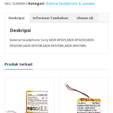
RF970R,MDR-
Kategori:
Baterai headphone & speaker
SKU:
SL00009-3
RF970RK,MDR-
RR970RK
Deskripsi
Informasi Tambahan
Ulasan (0)
Deskripsi
Baterai headphone Sony MDR-RF925,MDR-RF925R,MDR-
RF925RK,MDR-RF970R,MDR-RF970RK,MDR-RR970RK
Produk terkait