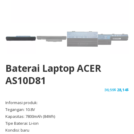
Baterai Laptop ACER
AS10D81
Harga
Ha
36,59
$
28,14
$
aslinya
sa
Informasi produk:
adalah:
ini
Tegangan: 10.8V
36,59$.
ad
Kapasitas: 7800mAh (84Wh)
28,
Tipe Baterai: Li-ion
Kondisi: baru