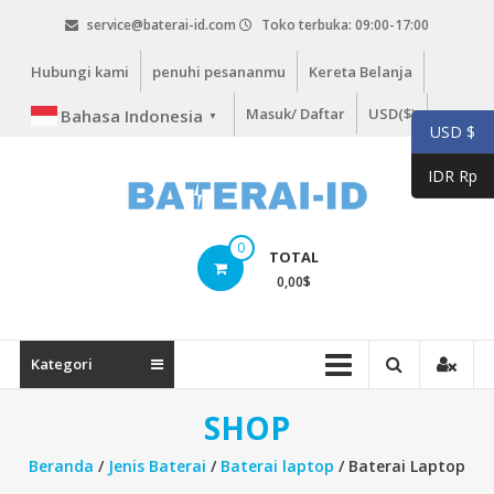
Lompat
service@baterai-id.com
Toko terbuka: 09:00-17:00
ke
konten
Hubungi kami
penuhi pesananmu
Kereta Belanja
Masuk/ Daftar
USD($)
Bahasa Indonesia
▼
USD $
IDR Rp
bateria-
0
TOTAL
id.com
0,00
$
baterai-
id.com
Kategori
SHOP
Beranda
/
Jenis Baterai
/
Baterai laptop
/ Baterai Laptop