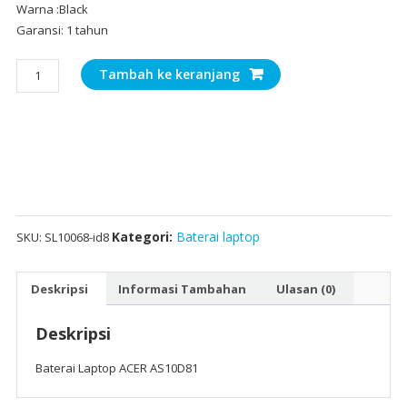
Warna :Black
Garansi: 1 tahun
Kuantitas
Tambah ke keranjang
Baterai
Laptop
ACER
AS10D81
Kategori:
Baterai laptop
SKU:
SL10068-id8
Deskripsi
Informasi Tambahan
Ulasan (0)
Deskripsi
Baterai Laptop ACER AS10D81