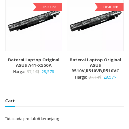
28,57$
28,57$.
DISKON!
DISKON!
Baterai Laptop Original
Baterai Laptop Original
ASUS A41-X550A
ASUS
R510V,R510VB,R510VC
Harga
Harga
Harga:
37,14
$
28,57
$
Harga
Harga
Harga:
37,14
$
28,57
$
aslinya
saat
aslinya
saat
adalah:
ini
adalah:
ini
37,14$.
adalah:
37,14$.
adalah:
28,57$.
Cart
28,57$
Tidak ada produk di keranjang.