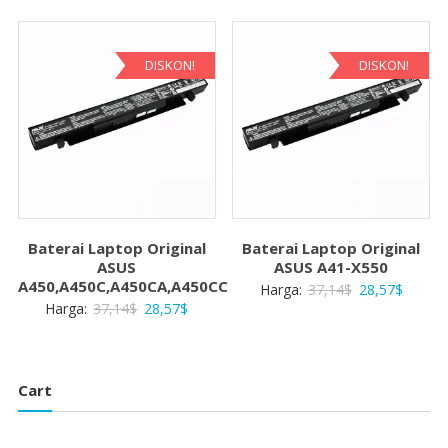
adalah:
ini
adalah:
ini
37,14$.
adalah:
37,14$.
adalah:
28,57$.
28,57$
DISKON!
DISKON!
Baterai Laptop Original
Baterai Laptop Original
ASUS
ASUS A41-X550
A450,A450C,A450CA,A450CC
Harga
Harga
Harga:
37,14
$
28,57
$
Harga
Harga
Harga:
37,14
$
28,57
$
aslinya
saat
aslinya
saat
adalah:
ini
adalah:
ini
37,14$.
adalah:
37,14$.
adalah:
28,57$
Cart
28,57$.