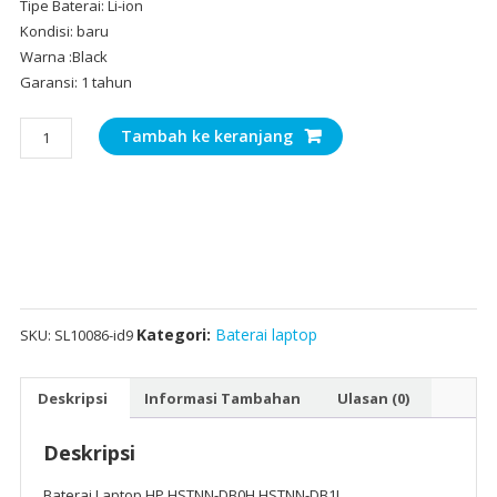
Tipe Baterai: Li-ion
Kondisi: baru
Warna :Black
Garansi: 1 tahun
Kuantitas
Tambah ke keranjang
Baterai
Laptop
HP
HSTNN-
DB0H,HSTNN-
DB1L
Kategori:
Baterai laptop
SKU:
SL10086-id9
Deskripsi
Informasi Tambahan
Ulasan (0)
Deskripsi
Baterai Laptop HP HSTNN-DB0H,HSTNN-DB1L