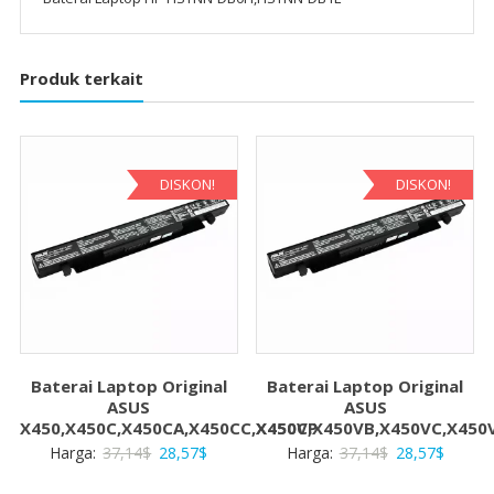
Produk terkait
DISKON!
DISKON!
Baterai Laptop Original
Baterai Laptop Original
ASUS
ASUS
X450,X450C,X450CA,X450CC,X450CP
X450V,X450VB,X450VC,X450
Harga
Harga
Harga
Harga
Harga:
37,14
$
28,57
$
Harga:
37,14
$
28,57
$
aslinya
saat
aslinya
saat