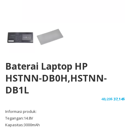
Baterai Laptop HP
HSTNN-DB0H,HSTNN-
DB1L
Harga
Ha
48,29
$
37,14
$
aslinya
sa
Informasi produk:
adalah:
ini
Tegangan:14.8V
48,29$.
ad
Kapasitas:3000mAh
37,