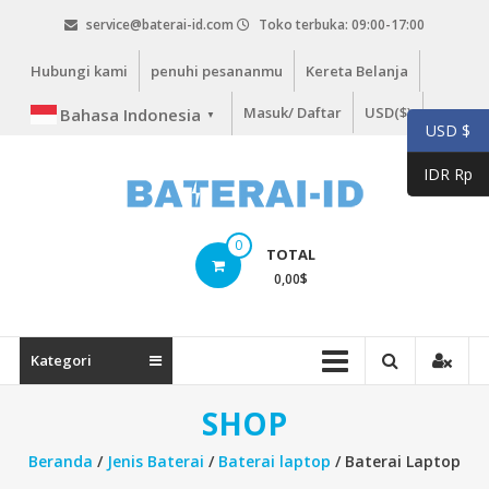
Lompat
service@baterai-id.com
Toko terbuka: 09:00-17:00
ke
konten
Hubungi kami
penuhi pesananmu
Kereta Belanja
Masuk/ Daftar
USD($)
Bahasa Indonesia
▼
USD $
IDR Rp
bateria-
0
TOTAL
id.com
0,00
$
baterai-
id.com
Kategori
SHOP
Beranda
/
Jenis Baterai
/
Baterai laptop
/ Baterai Laptop