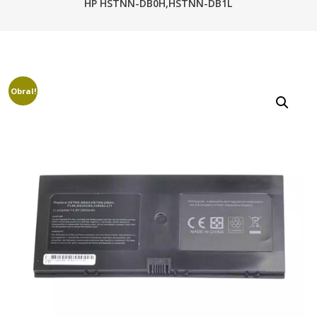
HP HSTNN-DB0H,HSTNN-DB1L
Obral!