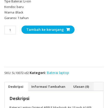
Tipe Baterai: Li-ion
Kondisi: baru
Warna :Black
Garansi: 1 tahun
Kuantitas
Tambah ke keranjang
Baterai
Laptop
Original
APPLE
Macbook
Air
13
inch
Kategori:
Baterai laptop
SKU:
SL10072-id2
A1405
Deskripsi
Informasi Tambahan
Ulasan (0)
Deskripsi
Baterai Laptop Original APPLE Macbook Air 13 inch A1405