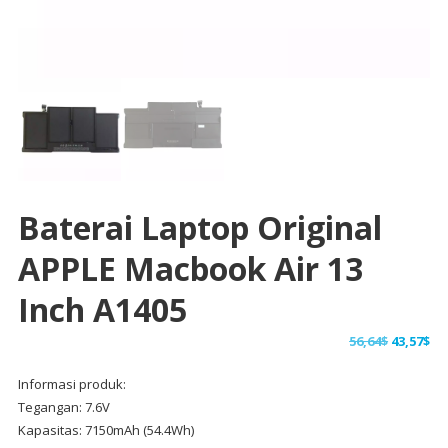
Baterai Laptop Original
APPLE Macbook Air 13
Inch A1405
Harga
Ha
56,64
$
43,57
$
aslinya
sa
Informasi produk:
adalah:
ini
Tegangan: 7.6V
56,64$.
ad
Kapasitas: 7150mAh (54.4Wh)
43,