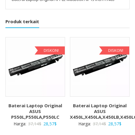
Produk terkait
DISKON!
DISKON!
Baterai Laptop Original
Baterai Laptop Original
ASUS
ASUS
P550L,P550LA,P550LC
X450L,X450LA,X450LB,X450L
Harga
Harga
Harga
Harga
Harga:
37,14
$
28,57
$
Harga:
37,14
$
28,57
$
aslinya
saat
aslinya
saat