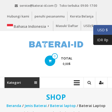
Lompat
service@baterai-id.com
Toko terbuka: 09:00-17:00
ke
konten
Hubungi kami
penuhi pesananmu
Kereta Belanja
Masuk/ Daftar
USD($)
Bahasa Indonesia
▼
USD $
IDR Rp
bateria-
0
TOTAL
id.com
0,00
$
baterai-
id.com
Kategori
SHOP
Beranda
/
Jenis Baterai
/
Baterai laptop
/ Baterai Laptop