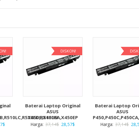
ON!
DISKON!
DIS
ginal
Baterai Laptop Original
Baterai Laptop Ori
ASUS
ASUS
LB,R510LC,R510LD,R510LN
X450E,X450EA,X450EP
P450,P450C,P450CA
a
Harga
Harga
Harga
Har
57
$
Harga:
37,14
$
28,57
$
Harga:
37,14
$
28,
ya
saat
aslinya
saat
asli