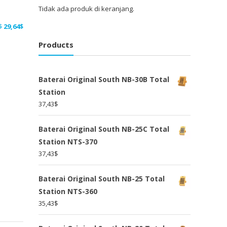
Tidak ada produk di keranjang.
Harga
Harga
$
29,64
$
aslinya
saat
Products
adalah:
ini
38,54$.
adalah:
29,64$.
Baterai Original South NB-30B Total
Station
37,43
$
Baterai Original South NB-25C Total
Station NTS-370
37,43
$
Baterai Original South NB-25 Total
Station NTS-360
35,43
$