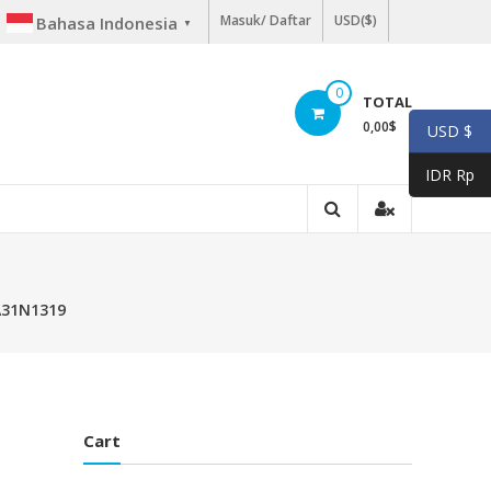
Masuk/ Daftar
USD($)
Bahasa Indonesia
▼
0
TOTAL
0,00
$
USD $
IDR Rp
 A31N1319
Cart