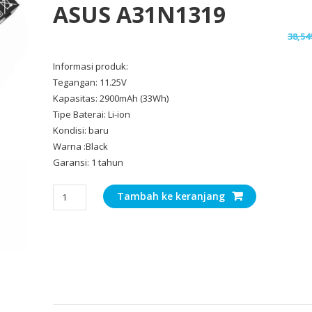
ASUS A31N1319
38,54
Informasi produk:
Tegangan: 11.25V
Kapasitas: 2900mAh (33Wh)
Tipe Baterai: Li-ion
Kondisi: baru
Warna :Black
Garansi: 1 tahun
Kuantitas
Tambah ke keranjang
Baterai
Laptop
Original
ASUS
A31N1319