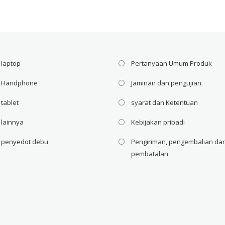
ah:
ini
adalah:
ini
adal
4$.
adalah:
37,14$.
adalah:
37,1
28,57$.
28,57$.
 laptop
Pertanyaan Umum Produk
i Handphone
Jaminan dan pengujian
 tablet
syarat dan Ketentuan
 lainnya
Kebijakan pribadi
i penyedot debu
Pengiriman, pengembalian da
pembatalan