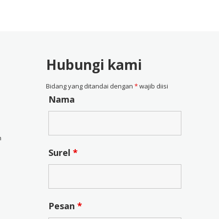
ah:
ini
4$.
adalah:
28,57$.
Hubungi kami
Bidang yang ditandai dengan
*
wajib diisi
Nama
n
Surel
*
Pesan
*