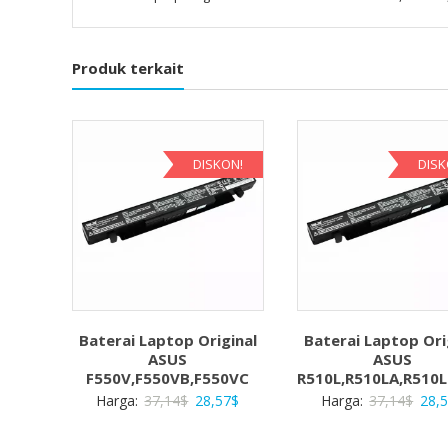
Produk terkait
DISKON!
DISK
Baterai Laptop Original
Baterai Laptop Ori
ASUS
ASUS
F550V,F550VB,F550VC
R510L,R510LA,R510
Harga
Harga
Harg
Harga:
37,14
$
28,57
$
Harga:
37,14
$
28,
aslinya
saat
aslin