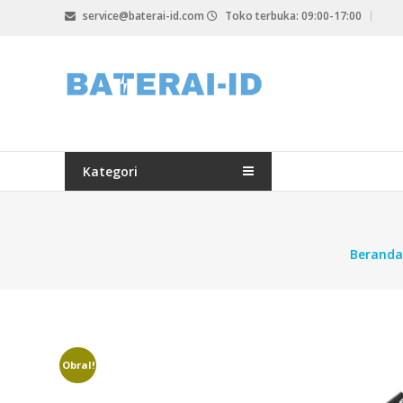
Lompat
service@baterai-id.com
Toko terbuka: 09:00-17:00
ke
konten
bateria-
id.com
baterai-
id.com
Kategori
Beranda
Obral!