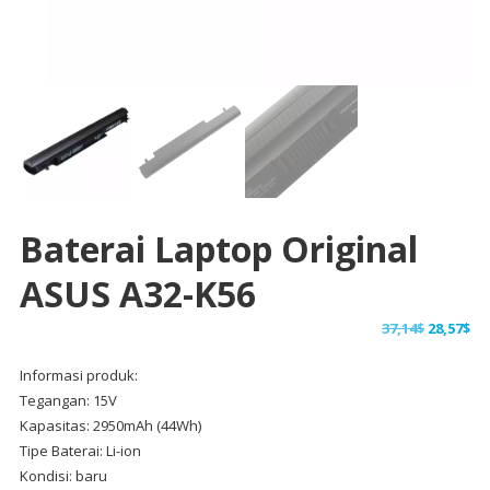
Baterai Laptop Original
ASUS A32-K56
Harga
Ha
37,14
$
28,57
$
aslinya
sa
Informasi produk:
adalah:
ini
Tegangan: 15V
37,14$.
ad
Kapasitas: 2950mAh (44Wh)
28,
Tipe Baterai: Li-ion
Kondisi: baru