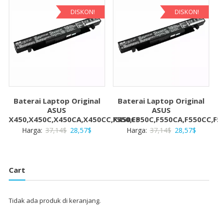
28,57$
28,57$.
DISKON!
DISKON!
Baterai Laptop Original
Baterai Laptop Original
ASUS
ASUS
X450,X450C,X450CA,X450CC,X450CP
F550,F550C,F550CA,F550CC,F
Harga
Harga
Harga
Harga
Harga:
37,14
$
28,57
$
Harga:
37,14
$
28,57
$
aslinya
saat
aslinya
saat
adalah:
ini
adalah:
ini
37,14$.
adalah:
37,14$.
adalah:
Cart
28,57$.
28,57$
Tidak ada produk di keranjang.