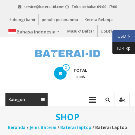
Lompat
service@baterai-id.com
Toko terbuka: 09:00-17:00
ke
konten
Hubungi kami
penuhi pesananmu
Kereta Belanja
Masuk/ Daftar
USD($)
Bahasa Indonesia
▼
USD $
IDR Rp
bateria-
0
TOTAL
id.com
0,00
$
baterai-
id.com
Kategori
SHOP
Beranda
/
Jenis Baterai
/
Baterai laptop
/ Baterai Laptop