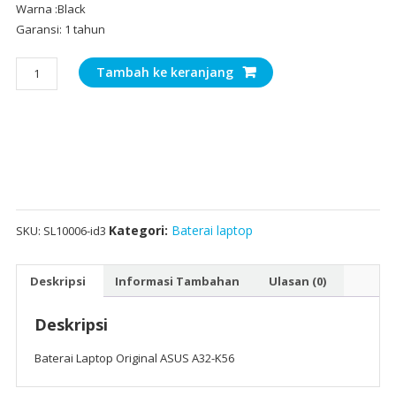
Warna :Black
Garansi: 1 tahun
Kuantitas
Tambah ke keranjang
Baterai
Laptop
Original
ASUS
A32-
K56
Kategori:
Baterai laptop
SKU:
SL10006-id3
Deskripsi
Informasi Tambahan
Ulasan (0)
Deskripsi
Baterai Laptop Original ASUS A32-K56