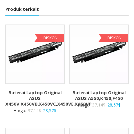
Produk terkait
DISKON!
DISKON!
Baterai Laptop Original
Baterai Laptop Original
ASUS
ASUS A550,K450,F450
X450V,X450VB,X450VC,X450VE,X450VP
Harga
Harga
Harga:
37,14
$
28,57
$
Harga
Harga
Harga:
37,14
$
28,57
$
aslinya
saat
aslinya
saat
adalah:
ini
adalah:
ini
37,14$.
adalah:
37,14$.
adalah: