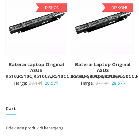
28,57$.
28,57$
DISKON!
DISKON!
Baterai Laptop Original
Baterai Laptop Original
ASUS
ASUS
R510,R510C,R510CA,R510CC,R510DP,R510E,R510EA
F550,F550C,F550CA,F550CC,F
Harga
Harga
Harga
Harga
Harga:
37,14
$
28,57
$
Harga:
37,14
$
28,57
$
aslinya
saat
aslinya
saat
adalah:
ini
adalah:
ini
37,14$.
adalah:
37,14$.
adalah:
Cart
28,57$.
28,57$
Tidak ada produk di keranjang.