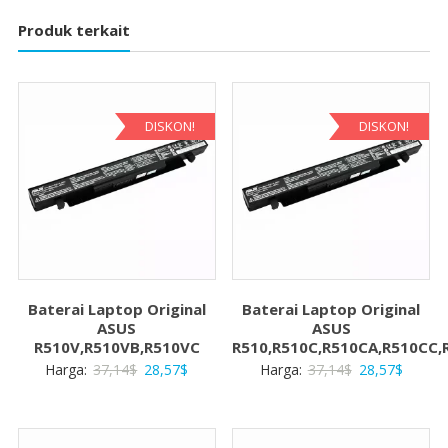
Produk terkait
DISKON!
DISKON!
Baterai Laptop Original
Baterai Laptop Original
ASUS
ASUS
R510V,R510VB,R510VC
R510,R510C,R510CA,R510CC,
Harga
Harga
Harga
Harga
Harga:
37,14
$
28,57
$
Harga:
37,14
$
28,57
$
aslinya
saat
aslinya
saat
adalah:
ini
adalah:
ini
37,14$.
adalah:
37,14$.
adalah: