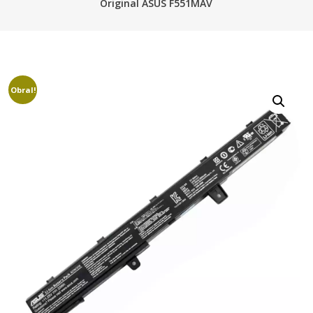
Original ASUS F551MAV
Obral!