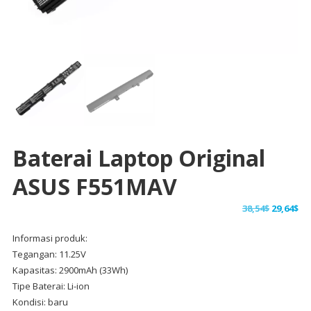
Baterai Laptop Original
ASUS F551MAV
Harga
Ha
38,54
$
29,64
$
aslinya
sa
Informasi produk:
adalah:
ini
Tegangan: 11.25V
38,54$.
ad
Kapasitas: 2900mAh (33Wh)
29,
Tipe Baterai: Li-ion
Kondisi: baru