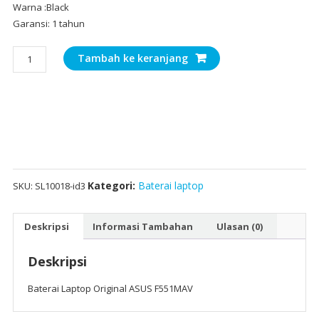
Warna :Black
Garansi: 1 tahun
Kuantitas
Tambah ke keranjang
Baterai
Laptop
Original
ASUS
F551MAV
Kategori:
Baterai laptop
SKU:
SL10018-id3
Deskripsi
Informasi Tambahan
Ulasan (0)
Deskripsi
Baterai Laptop Original ASUS F551MAV