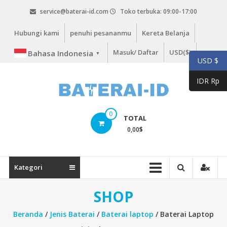
Lompat
service@baterai-id.com
Toko terbuka: 09:00-17:00
ke
konten
Hubungi kami
penuhi pesananmu
Kereta Belanja
Masuk/ Daftar
USD($)
Bahasa Indonesia
▼
USD $
IDR Rp
bateria-
0
TOTAL
id.com
0,00
$
baterai-
id.com
Kategori
SHOP
Beranda
/
Jenis Baterai
/
Baterai laptop
/ Baterai Laptop