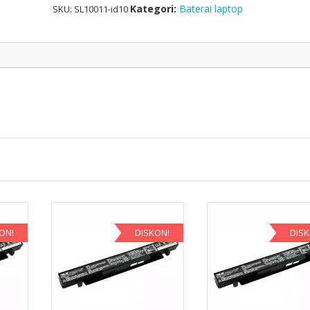
Kategori:
Baterai laptop
SKU:
SL10011-id10
ON!
DISKON!
DIS