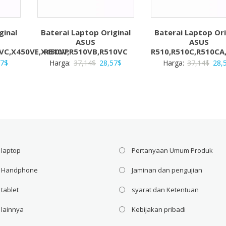
ginal
Baterai Laptop Original
Baterai Laptop Ori
ASUS
ASUS
VC,X450VE,X450VP
R510V,R510VB,R510VC
R510,R510C,R510CA
a
Harga
Harga
Harga
Har
57
$
Harga:
37,14
$
28,57
$
Harga:
37,14
$
28,
ya
saat
aslinya
saat
asli
ah:
ini
adalah:
ini
adal
4$.
adalah:
37,14$.
adalah:
37,1
28,57$.
28,57$.
 laptop
Pertanyaan Umum Produk
i Handphone
Jaminan dan pengujian
 tablet
syarat dan Ketentuan
 lainnya
Kebijakan pribadi