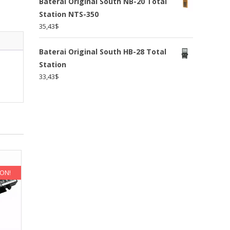
Baterai Original South NB-20 Total
Station NTS-350
35,43
$
Baterai Original South HB-28 Total
Station
33,43
$
KON!