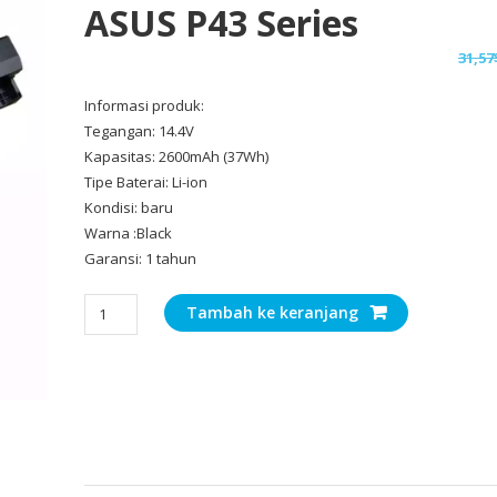
ASUS P43 Series
31,57
Informasi produk:
Tegangan: 14.4V
Kapasitas: 2600mAh (37Wh)
Tipe Baterai: Li-ion
Kondisi: baru
Warna :Black
Garansi: 1 tahun
Kuantitas
Tambah ke keranjang
Baterai
Laptop
Original
ASUS
P43
Series