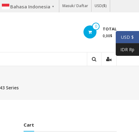
Masuk/ Daftar
USD($)
Bahasa Indonesia
▼
0
TOTAL
0,00
$
USD $
IDR Rp
43 Series
Cart