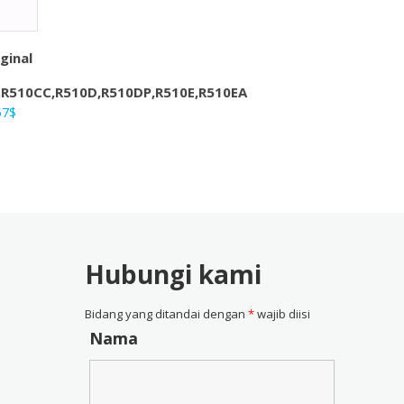
ginal
,R510CC,R510D,R510DP,R510E,R510EA
ga
Harga
57
$
nya
saat
ah:
ini
4$.
adalah:
28,57$.
Hubungi kami
Bidang yang ditandai dengan
*
wajib diisi
Nama