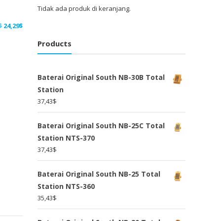
Tidak ada produk di keranjang.
Harga
Harga
$
24,29
$
aslinya
saat
Products
adalah:
ini
31,57$.
adalah:
24,29$.
Baterai Original South NB-30B Total
Station
37,43
$
Baterai Original South NB-25C Total
Station NTS-370
37,43
$
Baterai Original South NB-25 Total
Station NTS-360
35,43
$