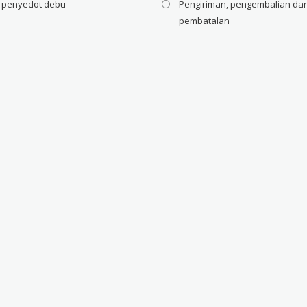
i penyedot debu
Pengiriman, pengembalian da
pembatalan