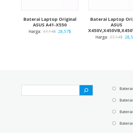
Baterai Laptop Original
Baterai Laptop Ori
ASUS A41-X550
ASUS
X450V,X450VB,X450
Harga
Harga
Harga:
37,14
$
28,57
$
Harg
Harga:
37,14
$
28,
aslinya
saat
aslin
adalah:
ini
adal
37,14$.
adalah:
37,1
28,57$.
Search
Baterai
Batera
Baterai
Baterai