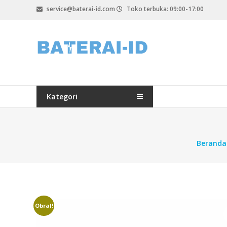
Lompat
service@baterai-id.com
Toko terbuka: 09:00-17:00
ke
konten
bateria-
id.com
baterai-
id.com
Kategori
Beranda
Obral!