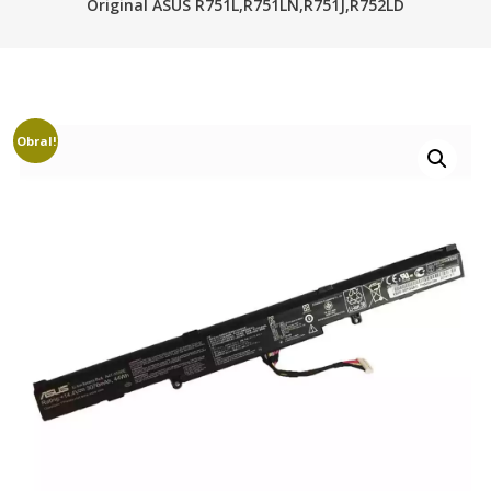
Original ASUS R751L,R751LN,R751J,R752LD
Obral!