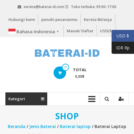
Lompat
service@baterai-id.com
Toko terbuka: 09:00-17:00
ke
konten
Hubungi kami
penuhi pesananmu
Kereta Belanja
Masuk/ Daftar
USD($)
Bahasa Indonesia
▼
USD $
IDR Rp
bateria-
0
TOTAL
id.com
0,00
$
baterai-
id.com
Kategori
SHOP
Beranda
/
Jenis Baterai
/
Baterai laptop
/ Baterai Laptop