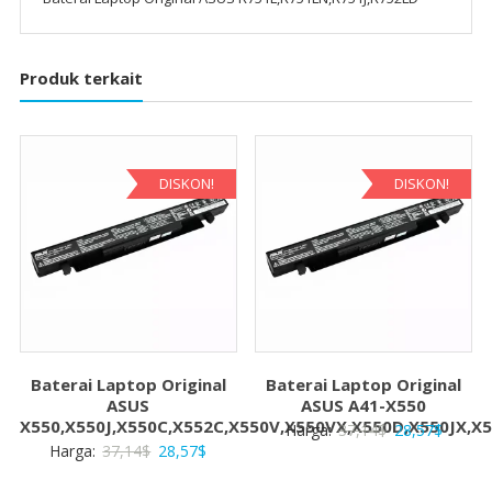
Produk terkait
DISKON!
DISKON!
Baterai Laptop Original
Baterai Laptop Original
ASUS
ASUS A41-X550
X550,X550J,X550C,X552C,X550V,X550VX,X550D,X550JX,X
Harga
Harga
Harga:
37,14
$
28,57
$
Harga
Harga
Harga:
37,14
$
28,57
$
aslinya
saat
aslinya
saat
adalah:
ini