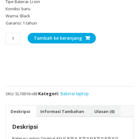
Tipe Baterai: Li-ion
Kondisi: baru
Warna :Black
Garansi: 1 tahun
Kuantitas
Tambah ke keranjang
Baterai
Laptop
Original
ASUS
R751L,R751LN,R751J,R752LD
Kategori:
Baterai laptop
SKU:
SL10016-id8
Deskripsi
Informasi Tambahan
Ulasan (0)
Deskripsi
Baterai Laptop Original ASUS R751L,R751LN,R751J,R752LD