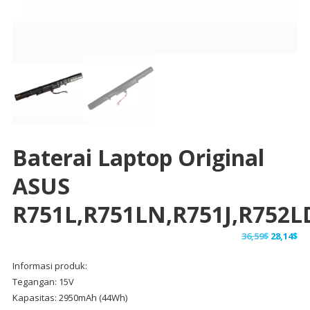
Baterai Laptop Original
ASUS
R751L,R751LN,R751J,R752L
Harga
Ha
36,59
$
28,14
$
aslinya
sa
Informasi produk:
adalah:
ini
Tegangan: 15V
36,59$.
ad
Kapasitas: 2950mAh (44Wh)
28,