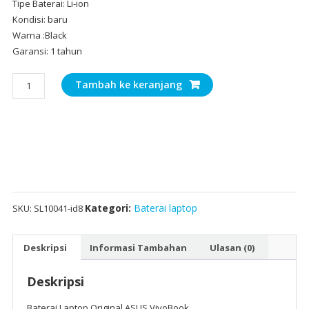
Tipe Baterai: Li-ion
Kondisi: baru
Warna :Black
Garansi: 1 tahun
Kuantitas
Tambah ke keranjang
Baterai
Laptop
Original
ASUS
VivoBook
X200,X200M,X200MA,X200CA
Kategori:
Baterai laptop
SKU:
SL10041-id8
Deskripsi
Informasi Tambahan
Ulasan (0)
Deskripsi
Baterai Laptop Original ASUS VivoBook