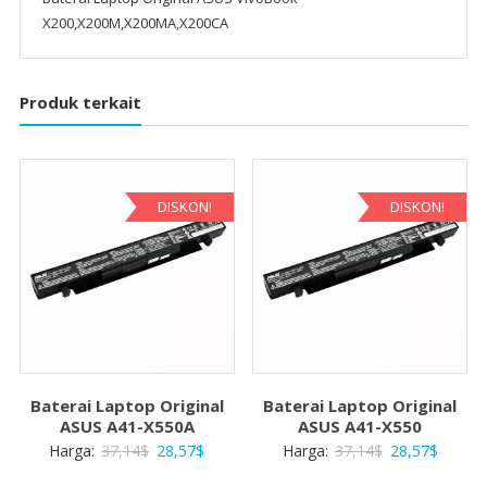
X200,X200M,X200MA,X200CA
Produk terkait
DISKON!
DISKON!
Baterai Laptop Original
Baterai Laptop Original
ASUS A41-X550A
ASUS A41-X550
Harga
Harga
Harga
Harga
Harga:
37,14
$
28,57
$
Harga:
37,14
$
28,57
$
aslinya
saat
aslinya
saat