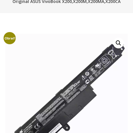
Original ASUS VivoBook X200,X200M,X200MA,X200CA
Obral!