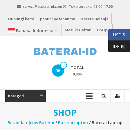
Lompat
service@baterai-id.com
Toko terbuka: 09:00-17:00
ke
konten
Hubungi kami
penuhi pesananmu
Kereta Belanja
Masuk/ Daftar
USD($)
Bahasa Indonesia
▼
USD $
IDR Rp
bateria-
0
TOTAL
id.com
0,00
$
baterai-
id.com
Kategori
SHOP
Beranda
/
Jenis Baterai
/
Baterai laptop
/ Baterai Laptop