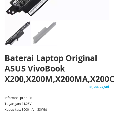
Baterai Laptop Original
ASUS VivoBook
X200,X200M,X200MA,X200
Harga
Ha
35,75
$
27,50
$
aslinya
sa
Informasi produk:
adalah:
ini
Tegangan: 11.25V
35,75$.
ad
Kapasitas: 3000mAh (33Wh)
27,