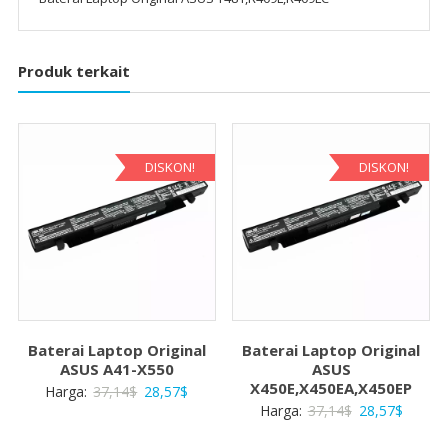
Produk terkait
DISKON!
DISKON!
Baterai Laptop Original
Baterai Laptop Original
ASUS A41-X550
ASUS
X450E,X450EA,X450EP
Harga
Harga
Harga:
37,14
$
28,57
$
Harga
Harga
Harga:
37,14
$
28,57
$
aslinya
saat
aslinya
saat
adalah:
ini