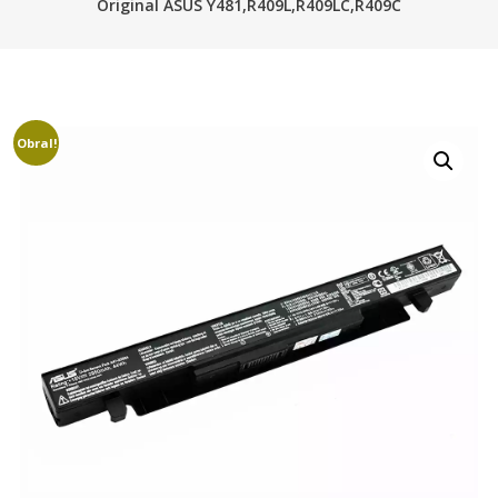
Original ASUS Y481,R409L,R409LC,R409C
Obral!