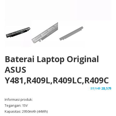
Baterai Laptop Original
ASUS
Y481,R409L,R409LC,R409C
Harga
Ha
37,14
$
28,57
$
aslinya
sa
Informasi produk:
adalah:
ini
Tegangan: 15V
37,14$.
ad
Kapasitas: 2950mAh (44Wh)
28,