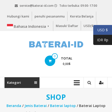
Lompat
service@baterai-id.com
Toko terbuka: 09:00-17:00
ke
konten
Hubungi kami
penuhi pesananmu
Kereta Belanja
Masuk/ Daftar
USD($)
Bahasa Indonesia
▼
USD $
IDR Rp
bateria-
0
TOTAL
id.com
0,00
$
baterai-
id.com
Kategori
SHOP
Beranda
/
Jenis Baterai
/
Baterai laptop
/ Baterai Laptop