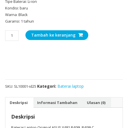
Tipe Baterai: Li-ion
Kondisi: baru
Warna :Black
Garansi: 1 tahun
Kuantitas
Tambah ke keranjang
Baterai
Laptop
Original
ASUS
Y481,R409L,R409LC,R409C
Kategori:
Baterai laptop
SKU:
SL10001-id25
Deskripsi
Informasi Tambahan
Ulasan (0)
Deskripsi
Baterai Laptop Original ASUS Y481,R409L,R409LC