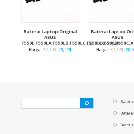
Baterai Laptop Original
Baterai Laptop Ori
ASUS
ASUS
F550L,F550LA,F550LB,F550LC,F550LD,F550LN
X550,X550J,X550C,
Harga
Harga
Harg
Harga:
37,14
$
28,57
$
Harga:
37,14
$
28,
aslinya
saat
aslin
adalah:
ini
adal
37,14$.
adalah:
37,1
28,57$.
Search
Baterai
Batera
Baterai