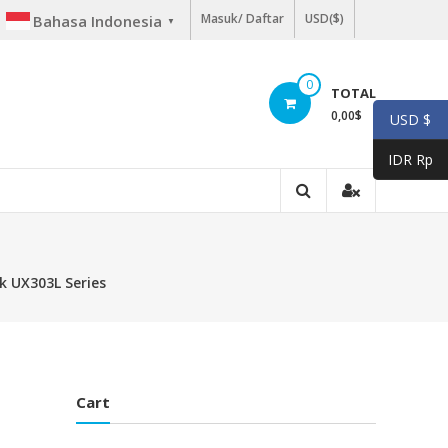
Masuk/ Daftar
USD($)
Bahasa Indonesia
▼
0
TOTAL
0,00
$
USD $
IDR Rp
k UX303L Series
Cart