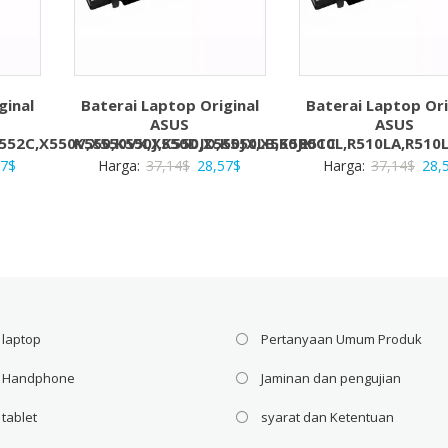
ginal
Baterai Laptop Original
Baterai Laptop Ori
ASUS
ASUS
X552C,X550V,X550VX,X550D,X550JX,X550JK
K550,K550J,K550JD,K550LB,K550CC
R510L,R510LA,R510
a
Harga
Harga
Harga
Har
57
$
Harga:
37,14
$
28,57
$
Harga:
37,14
$
28,
ya
saat
aslinya
saat
asli
ah:
ini
adalah:
ini
adal
4$.
adalah:
37,14$.
adalah:
37,1
28,57$.
28,57$.
 laptop
Pertanyaan Umum Produk
i Handphone
Jaminan dan pengujian
 tablet
syarat dan Ketentuan