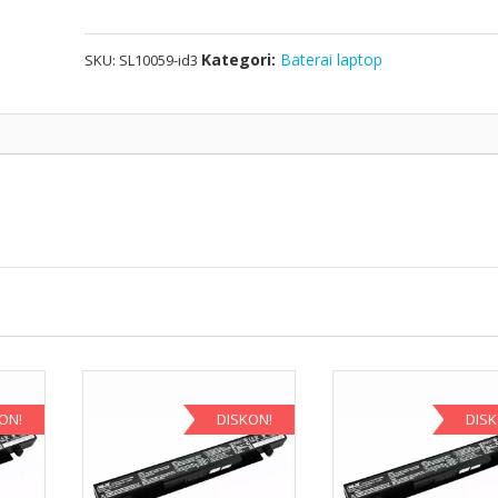
UX303L
Series
Kategori:
Baterai laptop
SKU:
SL10059-id3
ON!
DISKON!
DIS