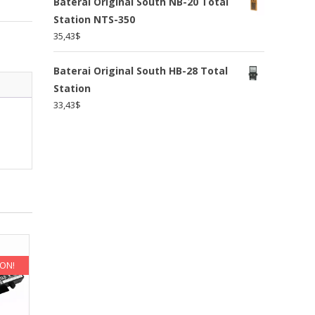
Baterai Original South NB-20 Total
Station NTS-350
35,43
$
Baterai Original South HB-28 Total
Station
33,43
$
KON!