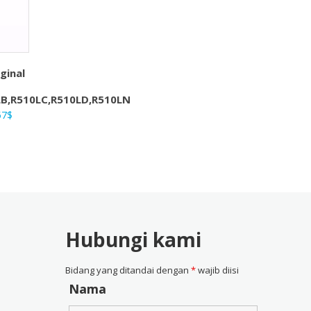
ginal
LB,R510LC,R510LD,R510LN
ga
Harga
57
$
nya
saat
ah:
ini
4$.
adalah:
28,57$.
Hubungi kami
Bidang yang ditandai dengan
*
wajib diisi
Nama