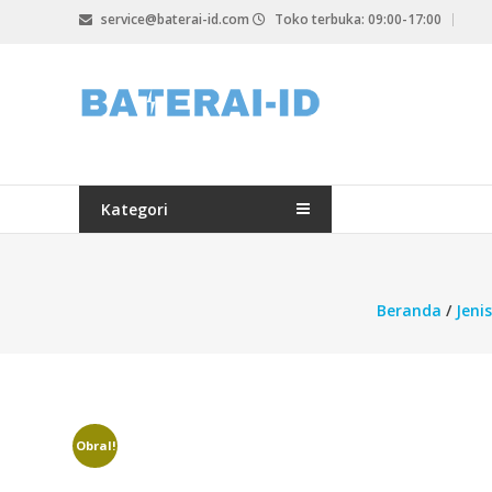
Lompat
service@baterai-id.com
Toko terbuka: 09:00-17:00
ke
konten
bateria-
id.com
baterai-
id.com
Kategori
Beranda
/
Jeni
Obral!