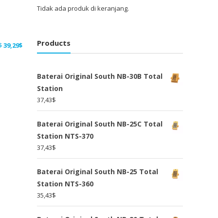
Tidak ada produk di keranjang.
Products
Harga
Harga
$
39,29
$
aslinya
saat
adalah:
ini
Baterai Original South NB-30B Total
51,07$.
adalah:
Station
39,29$.
37,43
$
Baterai Original South NB-25C Total
Station NTS-370
37,43
$
Baterai Original South NB-25 Total
Station NTS-360
35,43
$