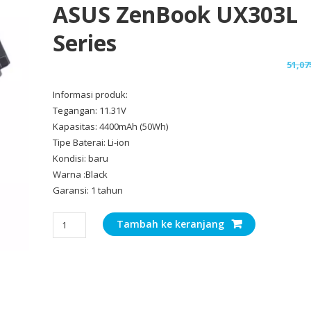
ASUS ZenBook UX303L
Series
51,07
Informasi produk:
Tegangan: 11.31V
Kapasitas: 4400mAh (50Wh)
Tipe Baterai: Li-ion
Kondisi: baru
Warna :Black
Garansi: 1 tahun
Kuantitas
Tambah ke keranjang
Baterai
Laptop
Original
ASUS
ZenBook