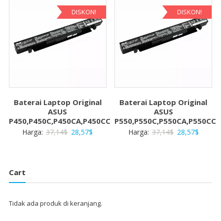
28,57$
28,57$.
DISKON!
DISKON!
Baterai Laptop Original
Baterai Laptop Original
ASUS
ASUS
P450,P450C,P450CA,P450CC
P550,P550C,P550CA,P550CC
Harga
Harga
Harga
Harga
Harga:
37,14
$
28,57
$
Harga:
37,14
$
28,57
$
aslinya
saat
aslinya
saat
adalah:
ini
adalah:
ini
37,14$.
adalah:
37,14$.
adalah:
Cart
28,57$.
28,57$
Tidak ada produk di keranjang.