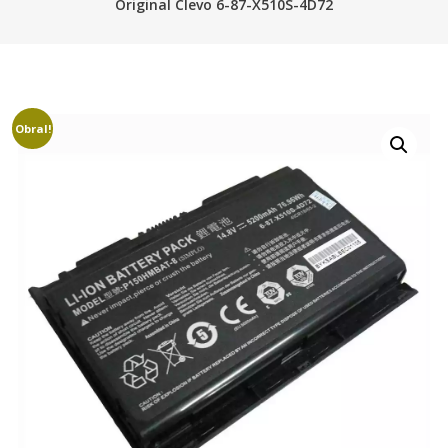
Original Clevo 6-87-X510S-4D72
Obral!