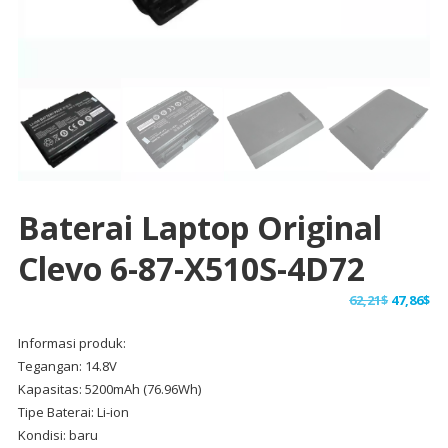
Baterai Laptop Original
Clevo 6-87-X510S-4D72
Harga
Ha
62,21
$
47,86
$
aslinya
sa
Informasi produk:
adalah:
ini
Tegangan: 14.8V
62,21$.
ad
Kapasitas: 5200mAh (76.96Wh)
47,
Tipe Baterai: Li-ion
Kondisi: baru