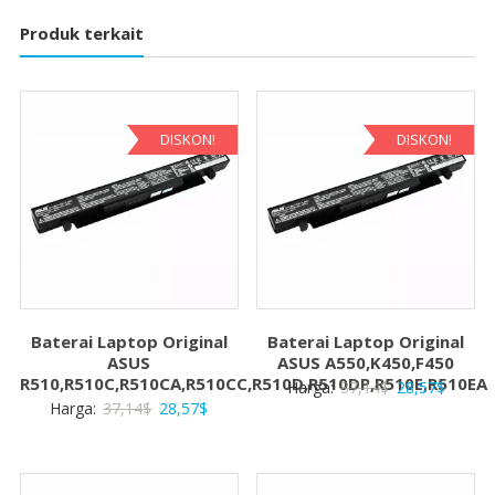
Produk terkait
DISKON!
DISKON!
Baterai Laptop Original
Baterai Laptop Original
ASUS
ASUS A550,K450,F450
R510,R510C,R510CA,R510CC,R510D,R510DP,R510E,R510EA
Harga
Harga
Harga:
37,14
$
28,57
$
Harga
Harga
Harga:
37,14
$
28,57
$
aslinya
saat
aslinya
saat
adalah:
ini
adalah:
ini
37,14$.
adalah:
37,14$.
adalah: