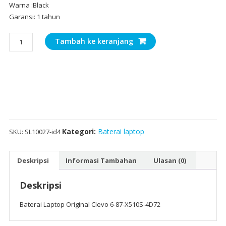
Warna :Black
Garansi: 1 tahun
Kuantitas
Tambah ke keranjang
Baterai
Laptop
Original
Clevo
6-
87-
X510S-
4D72
Kategori:
Baterai laptop
SKU:
SL10027-id4
Deskripsi
Informasi Tambahan
Ulasan (0)
Deskripsi
Baterai Laptop Original Clevo 6-87-X510S-4D72