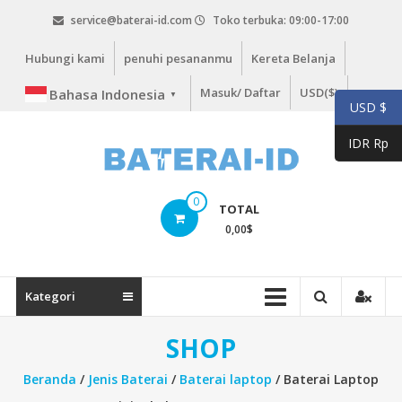
Lompat
service@baterai-id.com
Toko terbuka: 09:00-17:00
ke
konten
Hubungi kami
penuhi pesananmu
Kereta Belanja
Masuk/ Daftar
USD($)
Bahasa Indonesia
▼
USD $
IDR Rp
bateria-
0
TOTAL
id.com
0,00
$
baterai-
id.com
Kategori
SHOP
Beranda
/
Jenis Baterai
/
Baterai laptop
/ Baterai Laptop