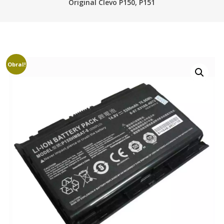
Original Clevo P150, P151
Obral!