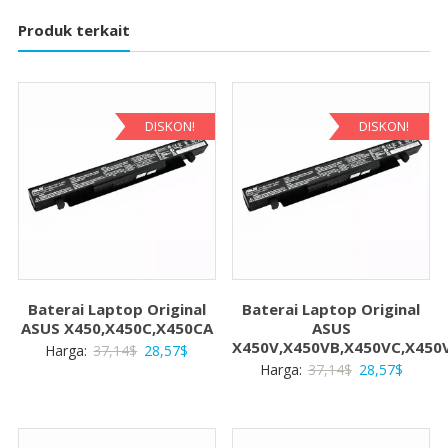
Produk terkait
DISKON!
DISKON!
Baterai Laptop Original
Baterai Laptop Original
ASUS X450,X450C,X450CA
ASUS
X450V,X450VB,X450VC,X450
Harga
Harga
Harga:
37,14
$
28,57
$
Harga
Harga
Harga:
37,14
$
28,57
$
aslinya
saat
aslinya
saat
adalah:
ini
adalah:
ini
37,14$.
adalah:
37,14$.
adalah: