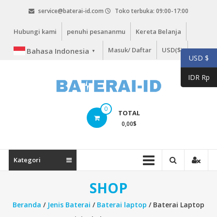
Lompat
service@baterai-id.com
Toko terbuka: 09:00-17:00
ke
konten
Hubungi kami
penuhi pesananmu
Kereta Belanja
Masuk/ Daftar
USD($)
Bahasa Indonesia
▼
USD $
IDR Rp
bateria-
0
TOTAL
id.com
0,00
$
baterai-
id.com
Kategori
SHOP
Beranda
/
Jenis Baterai
/
Baterai laptop
/ Baterai Laptop