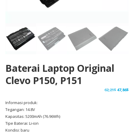
Baterai Laptop Original
Clevo P150, P151
Harga
Ha
62,21
$
47,86
$
aslinya
sa
Informasi produk:
adalah:
ini
Tegangan: 14.8V
62,21$.
ad
Kapasitas: 5200mAh (76.96Wh)
47,
Tipe Baterai: Li-ion
Kondisi: baru