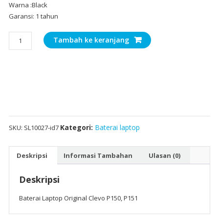
Warna :Black
Garansi: 1 tahun
Kuantitas
Tambah ke keranjang
Baterai
Laptop
Original
Clevo
P150,
P151
Kategori:
Baterai laptop
SKU:
SL10027-id7
Deskripsi
Informasi Tambahan
Ulasan (0)
Deskripsi
Baterai Laptop Original Clevo P150, P151