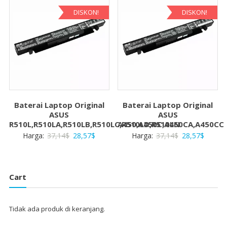
28,57$.
28,57$
DISKON!
DISKON!
Baterai Laptop Original
Baterai Laptop Original
ASUS
ASUS
R510L,R510LA,R510LB,R510LC,R510LD,R510LN
A450,A450C,A450CA,A450CC
Harga
Harga
Harga
Harga
Harga:
37,14
$
28,57
$
Harga:
37,14
$
28,57
$
aslinya
saat
aslinya
saat
adalah:
ini
adalah:
ini
37,14$.
adalah:
37,14$.
adalah:
Cart
28,57$.
28,57$
Tidak ada produk di keranjang.