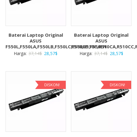
Baterai Laptop Original
Baterai Laptop Original
ASUS
ASUS
F550L,F550LA,F550LB,F550LC,F550LD,F550LN
R510,R510C,R510CA,R510CC,
Harga
Harga
Harga
Harga
Harga:
37,14
$
28,57
$
Harga:
37,14
$
28,57
$
aslinya
saat
aslinya
saat
adalah:
ini
adalah:
ini
37,14$.
adalah:
37,14$.
adalah:
28,57$.
28,57$
DISKON!
DISKON!