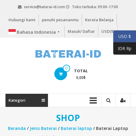
Lompat
service@baterai-id.com
Toko terbuka: 09:00-17:00
ke
konten
Hubungi kami
penuhi pesananmu
Kereta Belanja
Masuk/ Daftar
USD($)
Bahasa Indonesia
▼
USD $
IDR Rp
bateria-
0
TOTAL
id.com
0,00
$
baterai-
id.com
Kategori
SHOP
Beranda
/
Jenis Baterai
/
Baterai laptop
/ Baterai Laptop