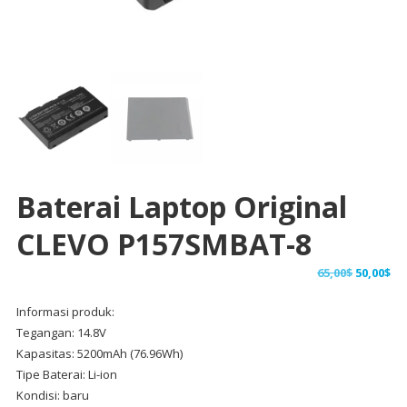
Baterai Laptop Original
CLEVO P157SMBAT-8
Harga
Ha
65,00
$
50,00
$
aslinya
sa
Informasi produk:
adalah:
ini
Tegangan: 14.8V
65,00$.
ad
Kapasitas: 5200mAh (76.96Wh)
50,
Tipe Baterai: Li-ion
Kondisi: baru