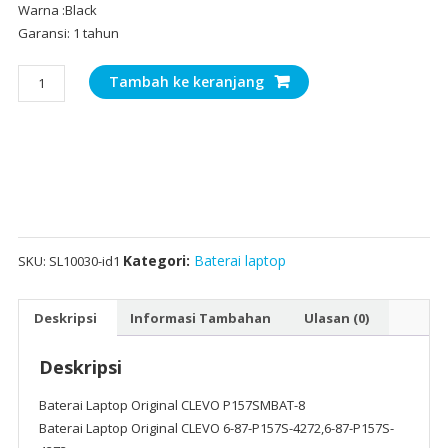
Warna :Black
Garansi: 1 tahun
Kuantitas
Tambah ke keranjang
Baterai
Laptop
Original
CLEVO
P157SMBAT-
8
Kategori:
Baterai laptop
SKU:
SL10030-id1
Deskripsi
Informasi Tambahan
Ulasan (0)
Deskripsi
Baterai Laptop Original CLEVO P157SMBAT-8
Baterai Laptop Original CLEVO 6-87-P157S-4272,6-87-P157S-