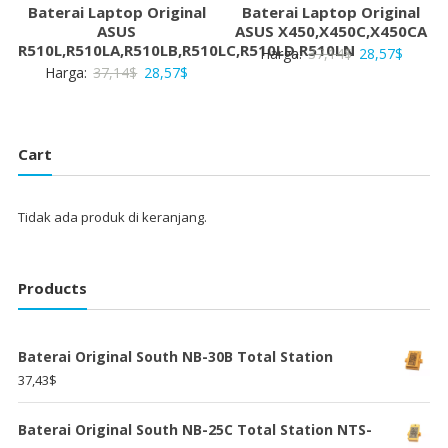
Baterai Laptop Original
Baterai Laptop Original
ASUS
ASUS X450,X450C,X450CA
R510L,R510LA,R510LB,R510LC,R510LD,R510LN
Harga
Harga
Harga:
37,14
$
28,57
$
Harga
Harga
Harga:
37,14
$
28,57
$
aslinya
saat
aslinya
saat
adalah:
ini
adalah:
ini
37,14$.
adalah:
37,14$.
adalah:
28,57$
Cart
28,57$.
Tidak ada produk di keranjang.
Products
Baterai Original South NB-30B Total Station
37,43
$
Baterai Original South NB-25C Total Station NTS-