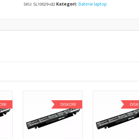
Kategori:
Baterai laptop
SKU:
SL10029-id2
ON!
DISKON!
DIS