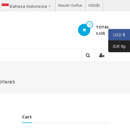
Masuk/ Daftar
USD($)
Bahasa Indonesia
▼
0
TOTAL
0,00
$
USD $
IDR Rp
 0TN1K5
Cart