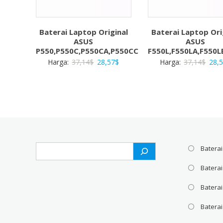
Baterai Laptop Original
Baterai Laptop Ori
ASUS
ASUS
P550,P550C,P550CA,P550CC
F550L,F550LA,F550L
Harga
Harga
Harg
Harga:
37,14
$
28,57
$
Harga:
37,14
$
28,
aslinya
saat
aslin
adalah:
ini
adal
37,14$.
adalah:
37,1
28,57$.
Search
Baterai
Batera
Baterai
Baterai