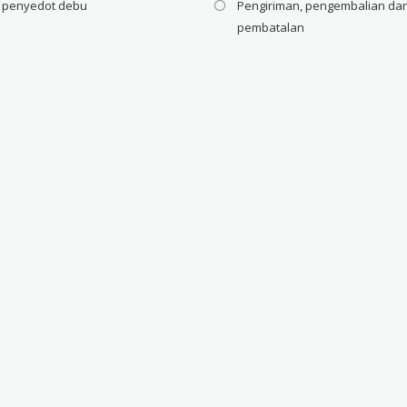
i penyedot debu
Pengiriman, pengembalian da
pembatalan