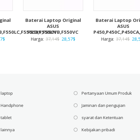
ginal
Baterai Laptop Original
Baterai Laptop Ori
ASUS
ASUS
B,F550LC,F550LD,F550LN
F550V,F550VB,F550VC
P450,P450C,P450CA
a
Harga
Harga
Harga
Har
57
$
Harga:
37,14
$
28,57
$
Harga:
37,14
$
28,
ya
saat
aslinya
saat
asli
ah:
ini
adalah:
ini
adal
4$.
adalah:
37,14$.
adalah:
37,1
28,57$.
28,57$.
 laptop
Pertanyaan Umum Produk
i Handphone
Jaminan dan pengujian
 tablet
syarat dan Ketentuan
 lainnya
Kebijakan pribadi