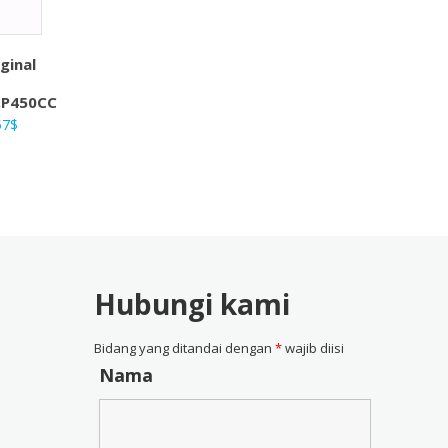
ginal
,P450CC
ga
Harga
57
$
nya
saat
ah:
ini
4$.
adalah:
28,57$.
Hubungi kami
Bidang yang ditandai dengan
*
wajib diisi
Nama