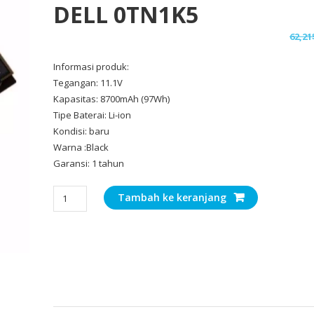
DELL 0TN1K5
62,21
Informasi produk:
Tegangan: 11.1V
Kapasitas: 8700mAh (97Wh)
Tipe Baterai: Li-ion
Kondisi: baru
Warna :Black
Garansi: 1 tahun
Kuantitas
Tambah ke keranjang
Baterai
Laptop
Original
DELL
0TN1K5