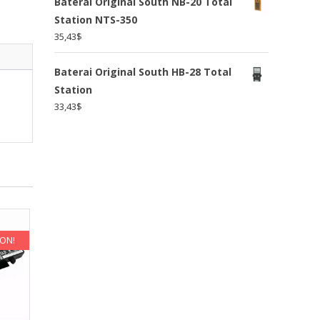
Baterai Original South NB-20 Total
Station NTS-350
35,43
$
Baterai Original South HB-28 Total
Station
33,43
$
KON!