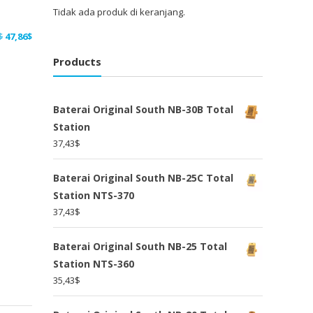
Tidak ada produk di keranjang.
Harga
Harga
$
47,86
$
aslinya
saat
Products
adalah:
ini
62,21$.
adalah:
47,86$.
Baterai Original South NB-30B Total
Station
37,43
$
Baterai Original South NB-25C Total
Station NTS-370
37,43
$
Baterai Original South NB-25 Total
Station NTS-360
35,43
$