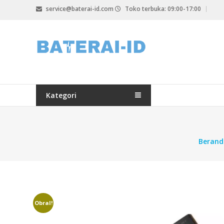
Lompat
service@baterai-id.com
Toko terbuka: 09:00-17:00
ke
konten
bateria-
id.com
baterai-
id.com
Kategori
Berand
Obral!