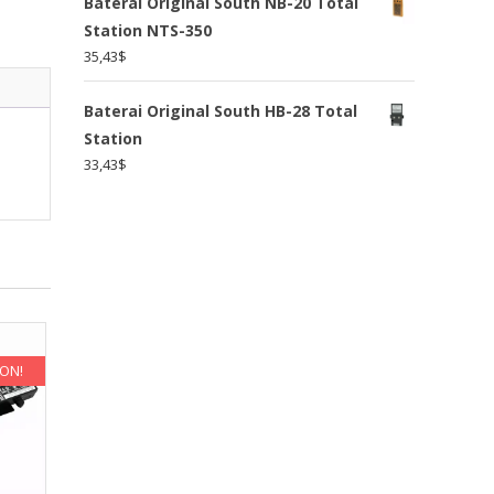
Baterai Original South NB-20 Total
Station NTS-350
35,43
$
Baterai Original South HB-28 Total
Station
33,43
$
KON!