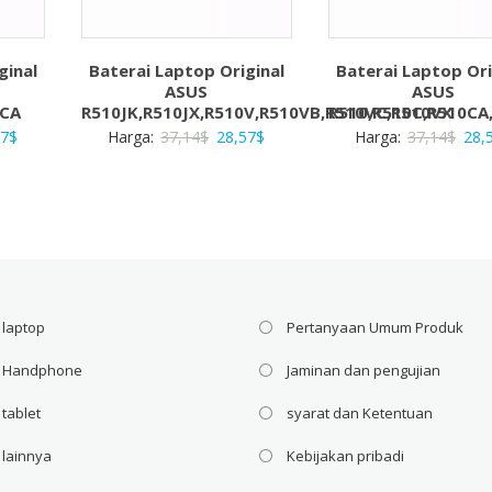
ginal
Baterai Laptop Original
Baterai Laptop Ori
ASUS
ASUS
0CA
R510JK,R510JX,R510V,R510VB,R510VC,R510VX
R510,R510C,R510CA
a
Harga
Harga
Harga
Har
57
$
Harga:
37,14
$
28,57
$
Harga:
37,14
$
28,
ya
saat
aslinya
saat
asli
ah:
ini
adalah:
ini
adal
4$.
adalah:
37,14$.
adalah:
37,1
28,57$.
28,57$.
 laptop
Pertanyaan Umum Produk
i Handphone
Jaminan dan pengujian
 tablet
syarat dan Ketentuan
 lainnya
Kebijakan pribadi