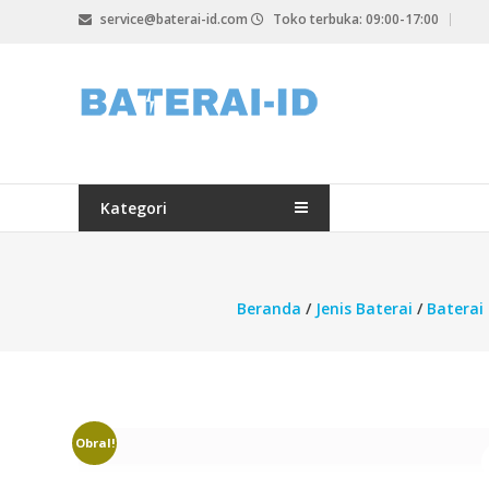
Lompat
service@baterai-id.com
Toko terbuka: 09:00-17:00
ke
konten
bateria-
id.com
baterai-
id.com
Kategori
Beranda
/
Jenis Baterai
/
Baterai
Obral!