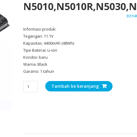
N5010,N5010R,N5030,N
37,14
Informasi produk:
Tegangan: 11.1V
Kapasitas: 4400mAh (48Wh)
Tipe Baterai: Li-ion
Kondisi: baru
Warna :Black
Garansi: 1 tahun
Kuantitas
Tambah ke keranjang
Baterai
Laptop
Original
DELL
Inspiron
N5010,N5010R,N5030,N5030D,N5030R,N5040,N5110