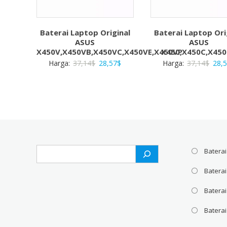
Baterai Laptop Original
Baterai Laptop Ori
ASUS
ASUS
X450V,X450VB,X450VC,X450VE,X450VP
X450,X450C,X45
Harga
Harga
Harg
Harga:
37,14
$
28,57
$
Harga:
37,14
$
28,
aslinya
saat
aslin
adalah:
ini
adal
37,14$.
adalah:
37,1
28,57$.
Search
Baterai
Batera
Baterai
Baterai