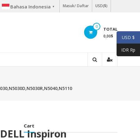
Masuk/ Daftar
USD($)
Bahasa Indonesia
▼
0
TOTAL
0,00
$
USD $
IDR Rp
N5030,N5030D,N5030R,N5040,N5110
Cart
 DELL Inspiron