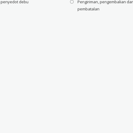
i penyedot debu
Pengiriman, pengembalian da
pembatalan