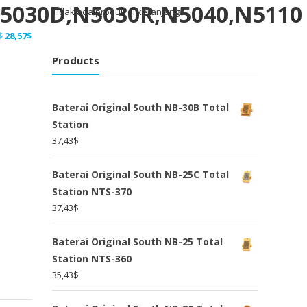
5030D,N5030R,N5040,N5110
Tidak ada produk di keranjang.
Harga
Harga
$
28,57
$
aslinya
saat
Products
adalah:
ini
37,14$.
adalah:
28,57$.
Baterai Original South NB-30B Total
Station
37,43
$
Baterai Original South NB-25C Total
Station NTS-370
37,43
$
Baterai Original South NB-25 Total
Station NTS-360
35,43
$