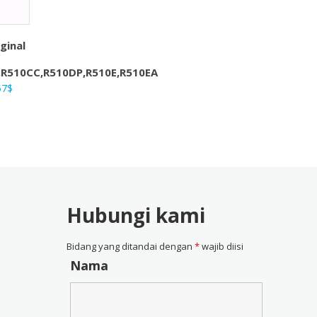
ginal
,R510CC,R510DP,R510E,R510EA
ga
Harga
57
$
nya
saat
ah:
ini
4$.
adalah:
28,57$.
Hubungi kami
Bidang yang ditandai dengan
*
wajib diisi
Nama