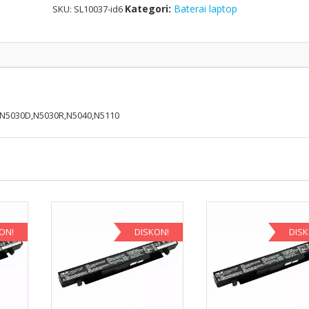
Kategori:
Baterai laptop
SKU:
SL10037-id6
0,N5030D,N5030R,N5040,N5110
ON!
DISKON!
DIS