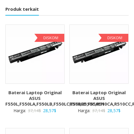
Produk terkait
DISKON!
DISKON!
Baterai Laptop Original
Baterai Laptop Original
ASUS
ASUS
F550L,F550LA,F550LB,F550LC,F550LD,F550LN
R510,R510C,R510CA,R510CC,
Harga
Harga
Harga
Harga
Harga:
37,14
$
28,57
$
Harga:
37,14
$
28,57
$
aslinya
saat
aslinya
saat
adalah:
ini
adalah:
ini
37,14$.
adalah:
37,14$.
adalah: