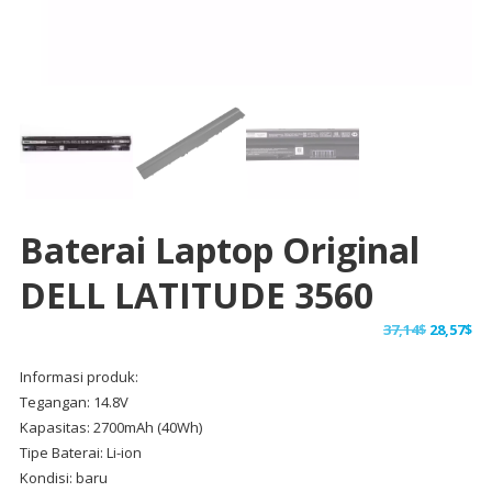
Baterai Laptop Original
DELL LATITUDE 3560
Harga
Ha
37,14
$
28,57
$
aslinya
sa
Informasi produk:
adalah:
ini
Tegangan: 14.8V
37,14$.
ad
Kapasitas: 2700mAh (40Wh)
28,
Tipe Baterai: Li-ion
Kondisi: baru