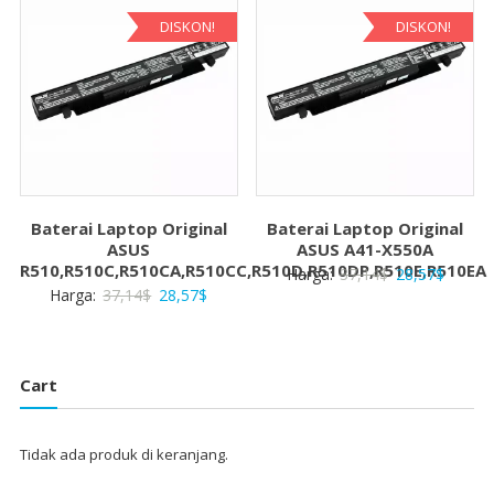
28,57$.
28,57$
DISKON!
DISKON!
Baterai Laptop Original
Baterai Laptop Original
ASUS
ASUS A41-X550A
R510,R510C,R510CA,R510CC,R510D,R510DP,R510E,R510EA
Harga
Harga
Harga:
37,14
$
28,57
$
Harga
Harga
Harga:
37,14
$
28,57
$
aslinya
saat
aslinya
saat
adalah:
ini
adalah:
ini
37,14$.
adalah:
37,14$.
adalah:
28,57$
Cart
28,57$.
Tidak ada produk di keranjang.