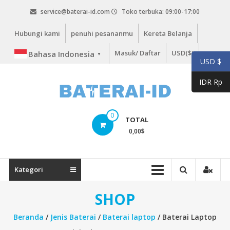
Lompat
service@baterai-id.com
Toko terbuka: 09:00-17:00
ke
konten
Hubungi kami
penuhi pesananmu
Kereta Belanja
Masuk/ Daftar
USD($)
Bahasa Indonesia
▼
USD $
IDR Rp
bateria-
0
TOTAL
id.com
0,00
$
baterai-
id.com
Kategori
SHOP
Beranda
/
Jenis Baterai
/
Baterai laptop
/ Baterai Laptop