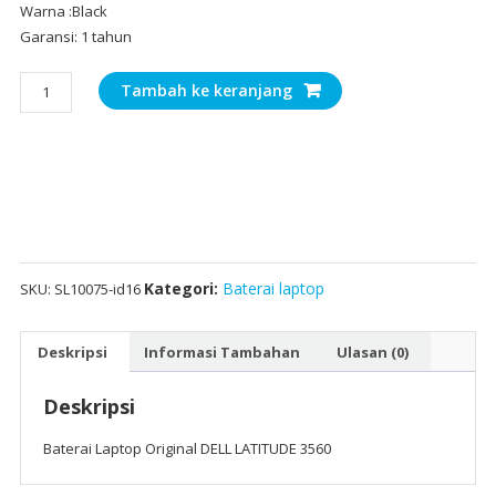
Warna :Black
Garansi: 1 tahun
Kuantitas
Tambah ke keranjang
Baterai
Laptop
Original
DELL
LATITUDE
3560
Kategori:
Baterai laptop
SKU:
SL10075-id16
Deskripsi
Informasi Tambahan
Ulasan (0)
Deskripsi
Baterai Laptop Original DELL LATITUDE 3560