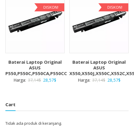
28,57$.
28,57$
DISKON!
DISKON!
Baterai Laptop Original
Baterai Laptop Original
ASUS
ASUS
P550,P550C,P550CA,P550CC
X550,X550J,X550C,X552C,X5
Harga
Harga
Harga
Harga
Harga:
37,14
$
28,57
$
Harga:
37,14
$
28,57
$
aslinya
saat
aslinya
saat
adalah:
ini
adalah:
ini
37,14$.
adalah:
37,14$.
adalah:
Cart
28,57$.
28,57$
Tidak ada produk di keranjang.