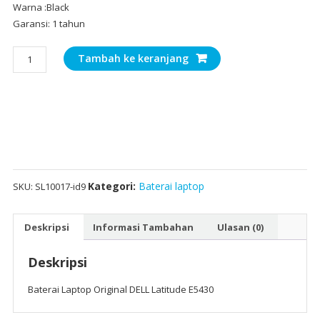
Warna :Black
Garansi: 1 tahun
Kuantitas
Tambah ke keranjang
Baterai
Laptop
Original
DELL
Latitude
E5430
Kategori:
Baterai laptop
SKU:
SL10017-id9
Deskripsi
Informasi Tambahan
Ulasan (0)
Deskripsi
Baterai Laptop Original DELL Latitude E5430