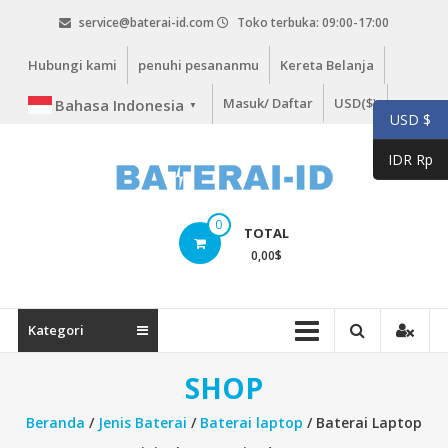
Lompat
service@baterai-id.com
Toko terbuka: 09:00-17:00
ke
konten
Hubungi kami
penuhi pesananmu
Kereta Belanja
Masuk/ Daftar
USD($)
Bahasa Indonesia
▼
USD $
IDR Rp
bateria-
0
TOTAL
id.com
0,00
$
baterai-
id.com
Kategori
SHOP
Beranda
/
Jenis Baterai
/
Baterai laptop
/ Baterai Laptop