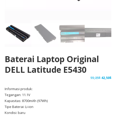
Baterai Laptop Original
DELL Latitude E5430
Harga
Ha
55,25
$
42,50
$
aslinya
sa
Informasi produk:
adalah:
ini
Tegangan: 11.1V
55,25$.
ad
Kapasitas: 8700mAh (97Wh)
42,
Tipe Baterai: Li-ion
Kondisi: baru