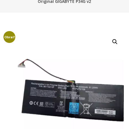
Original GIGABYTE P34G v2
Obral!