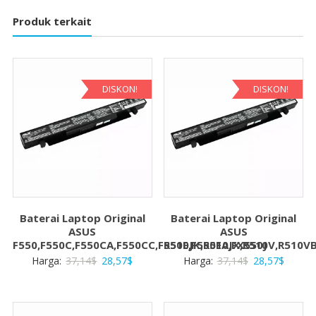
Produk terkait
DISKON!
DISKON!
Baterai Laptop Original
Baterai Laptop Original
ASUS
ASUS
F550,F550C,F550CA,F550CC,F550E,F550EA,FX550J
R510JK,R510JX,R510V,R510V
Harga
Harga
Harga
Harga
Harga:
37,14
$
28,57
$
Harga:
37,14
$
28,57
$
aslinya
saat
aslinya
saat
adalah:
ini
adalah:
ini
37,14$.
adalah:
37,14$.
adalah: