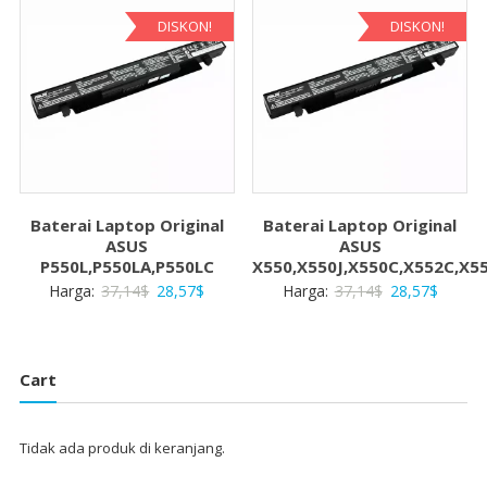
28,57$.
28,57$
DISKON!
DISKON!
Baterai Laptop Original
Baterai Laptop Original
ASUS
ASUS
P550L,P550LA,P550LC
X550,X550J,X550C,X552C,X5
Harga
Harga
Harga
Harga
Harga:
37,14
$
28,57
$
Harga:
37,14
$
28,57
$
aslinya
saat
aslinya
saat
adalah:
ini
adalah:
ini
37,14$.
adalah:
37,14$.
adalah:
Cart
28,57$.
28,57$
Tidak ada produk di keranjang.