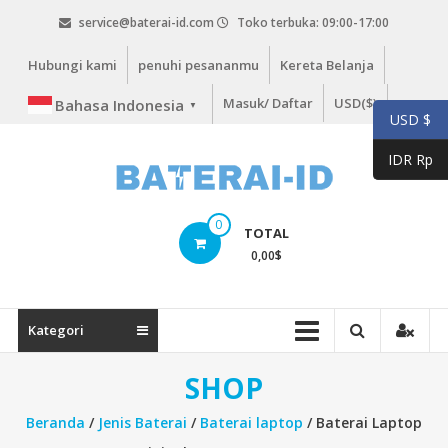
Lompat
service@baterai-id.com
Toko terbuka: 09:00-17:00
ke
konten
Hubungi kami
penuhi pesananmu
Kereta Belanja
Masuk/ Daftar
USD($)
Bahasa Indonesia
▼
USD $
IDR Rp
bateria-
0
TOTAL
id.com
0,00
$
baterai-
id.com
Kategori
SHOP
Beranda
/
Jenis Baterai
/
Baterai laptop
/ Baterai Laptop