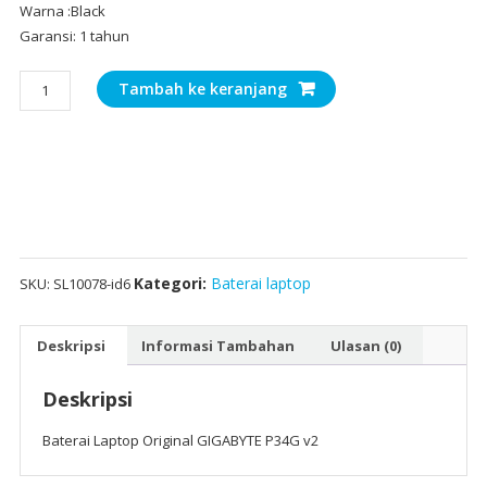
Warna :Black
Garansi: 1 tahun
Kuantitas
Tambah ke keranjang
Baterai
Laptop
Original
GIGABYTE
P34G
v2
Kategori:
Baterai laptop
SKU:
SL10078-id6
Deskripsi
Informasi Tambahan
Ulasan (0)
Deskripsi
Baterai Laptop Original GIGABYTE P34G v2