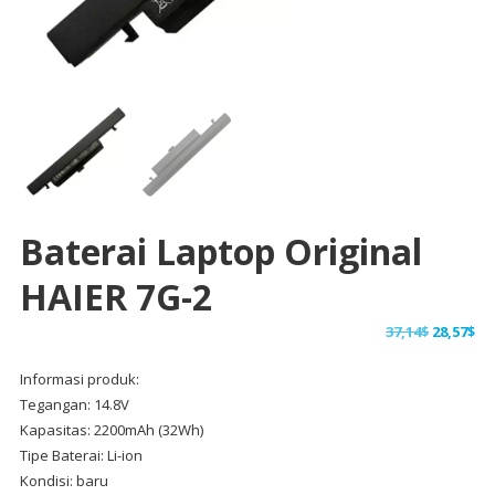
Baterai Laptop Original
HAIER 7G-2
Harga
Ha
37,14
$
28,57
$
aslinya
sa
Informasi produk:
adalah:
ini
Tegangan: 14.8V
37,14$.
ad
Kapasitas: 2200mAh (32Wh)
28,
Tipe Baterai: Li-ion
Kondisi: baru