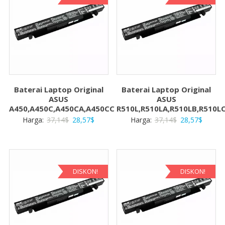
Baterai Laptop Original
Baterai Laptop Original
ASUS
ASUS
A450,A450C,A450CA,A450CC
R510L,R510LA,R510LB,R510L
Harga
Harga
Harga
Harga
Harga:
37,14
$
28,57
$
Harga:
37,14
$
28,57
$
aslinya
saat
aslinya
saat
adalah:
ini
adalah:
ini
37,14$.
adalah:
37,14$.
adalah:
28,57$.
28,57$
DISKON!
DISKON!