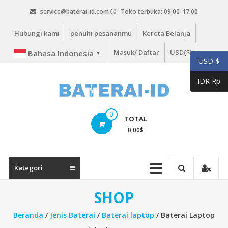
Lompat
service@baterai-id.com
Toko terbuka: 09:00-17:00
ke
konten
Hubungi kami
penuhi pesananmu
Kereta Belanja
Masuk/ Daftar
USD($)
Bahasa Indonesia
▼
USD $
IDR Rp
bateria-
0
TOTAL
id.com
0,00
$
baterai-
id.com
Kategori
SHOP
Beranda
/
Jenis Baterai
/
Baterai laptop
/ Baterai Laptop