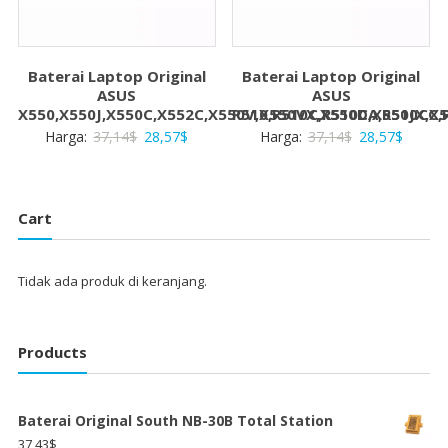
Baterai Laptop Original
Baterai Laptop Original
ASUS
ASUS
X550,X550J,X550C,X552C,X550V,X550VX,X550D,X550JX,X
R510,R510C,R510CA,R510CC,
Harga
Harga
Harga
Harga
Harga:
37,14
$
28,57
$
Harga:
37,14
$
28,57
$
aslinya
saat
aslinya
saat
adalah:
ini
adalah:
ini
37,14$.
adalah:
37,14$.
adalah:
Cart
28,57$.
28,57$
Tidak ada produk di keranjang.
Products
Baterai Original South NB-30B Total Station
37,43
$