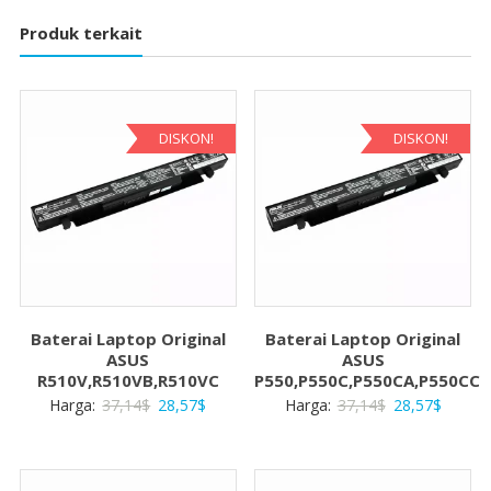
Produk terkait
DISKON!
DISKON!
Baterai Laptop Original
Baterai Laptop Original
ASUS
ASUS
R510V,R510VB,R510VC
P550,P550C,P550CA,P550CC
Harga
Harga
Harga
Harga
Harga:
37,14
$
28,57
$
Harga:
37,14
$
28,57
$
aslinya
saat
aslinya
saat
adalah:
ini
adalah:
ini
37,14$.
adalah:
37,14$.
adalah: