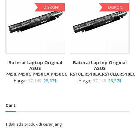
28,57$.
28,57$
DISKON!
DISKON!
Baterai Laptop Original
Baterai Laptop Original
ASUS
ASUS
P450,P450C,P450CA,P450CC
R510L,R510LA,R510LB,R510L
Harga
Harga
Harga
Harga
Harga:
37,14
$
28,57
$
Harga:
37,14
$
28,57
$
aslinya
saat
aslinya
saat
adalah:
ini
adalah:
ini
37,14$.
adalah:
37,14$.
adalah:
Cart
28,57$.
28,57$
Tidak ada produk di keranjang.