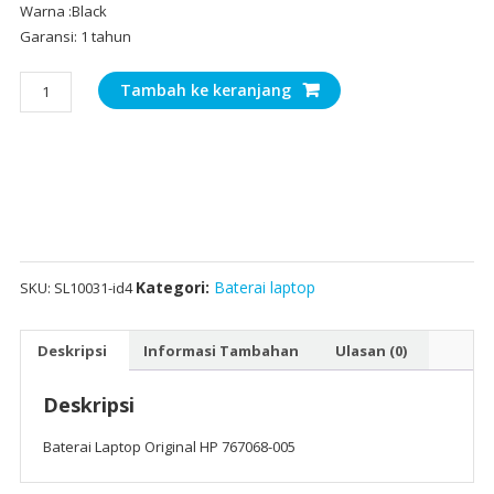
Warna :Black
Garansi: 1 tahun
Kuantitas
Tambah ke keranjang
Baterai
Laptop
Original
HP
767068-
005
Kategori:
Baterai laptop
SKU:
SL10031-id4
Deskripsi
Informasi Tambahan
Ulasan (0)
Deskripsi
Baterai Laptop Original HP 767068-005