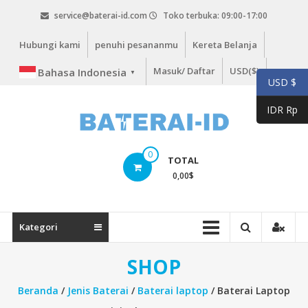
Lompat
service@baterai-id.com
Toko terbuka: 09:00-17:00
ke
konten
Hubungi kami
penuhi pesananmu
Kereta Belanja
Masuk/ Daftar
USD($)
Bahasa Indonesia
▼
USD $
IDR Rp
bateria-
0
TOTAL
id.com
0,00
$
baterai-
id.com
Kategori
SHOP
Beranda
/
Jenis Baterai
/
Baterai laptop
/ Baterai Laptop