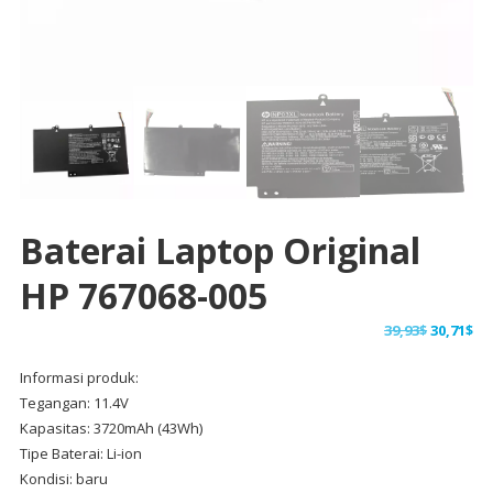
Baterai Laptop Original
HP 767068-005
Harga
Ha
39,93
$
30,71
$
aslinya
sa
Informasi produk:
adalah:
ini
Tegangan: 11.4V
39,93$.
ad
Kapasitas: 3720mAh (43Wh)
30,
Tipe Baterai: Li-ion
Kondisi: baru