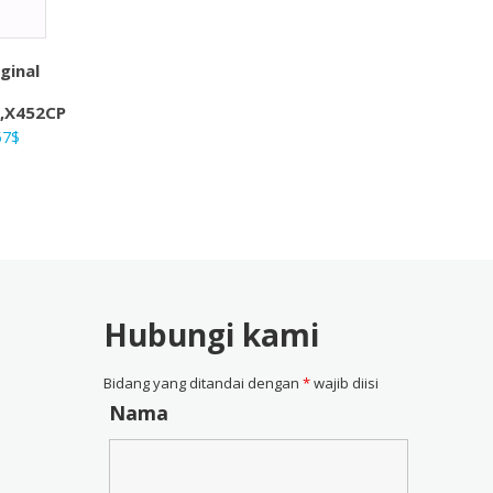
ginal
,X452CP
ga
Harga
57
$
nya
saat
ah:
ini
4$.
adalah:
28,57$.
Hubungi kami
Bidang yang ditandai dengan
*
wajib diisi
Nama