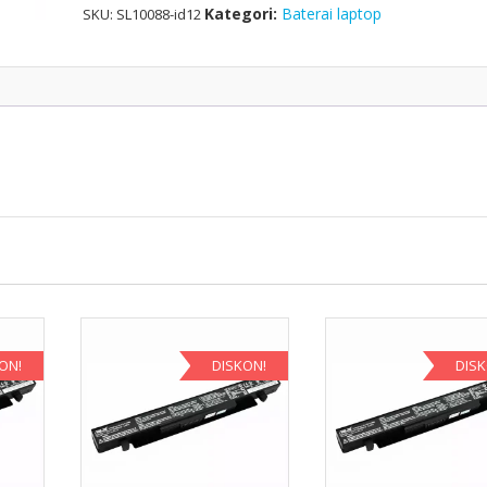
G1
Kategori:
Baterai laptop
SKU:
SL10088-id12
ON!
DISKON!
DIS