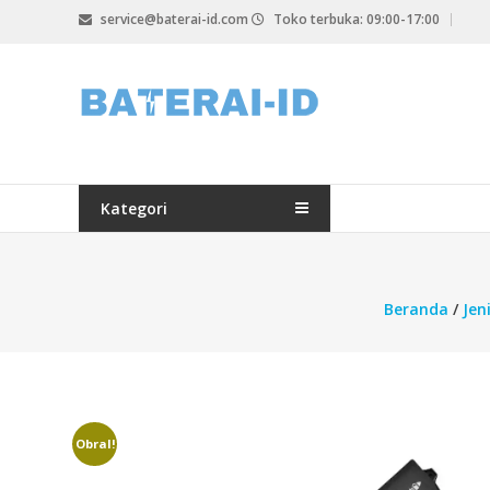
Lompat
service@baterai-id.com
Toko terbuka: 09:00-17:00
ke
konten
bateria-
id.com
baterai-
id.com
Kategori
Beranda
/
Jen
Obral!