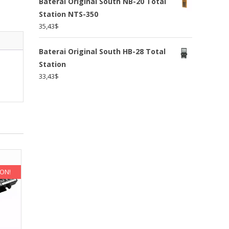
Baterai Original South NB-20 Total
Station NTS-350
35,43
$
Baterai Original South HB-28 Total
Station
33,43
$
KON!