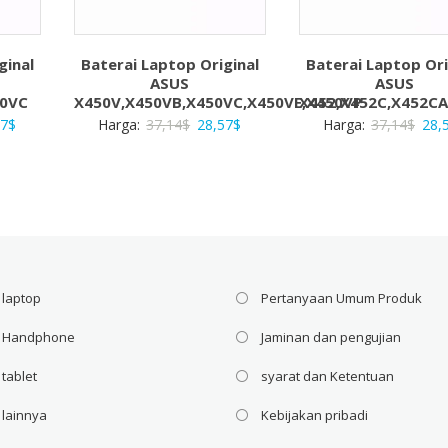
ginal
Baterai Laptop Original
Baterai Laptop Ori
ASUS
ASUS
10VC
X450V,X450VB,X450VC,X450VE,X450VP
X452,X452C,X452CA
a
Harga
Harga
Harga
Har
57
$
Harga:
37,14
$
28,57
$
Harga:
37,14
$
28,
ya
saat
aslinya
saat
asli
ah:
ini
adalah:
ini
adal
4$.
adalah:
37,14$.
adalah:
37,1
28,57$.
28,57$.
 laptop
Pertanyaan Umum Produk
i Handphone
Jaminan dan pengujian
 tablet
syarat dan Ketentuan
 lainnya
Kebijakan pribadi