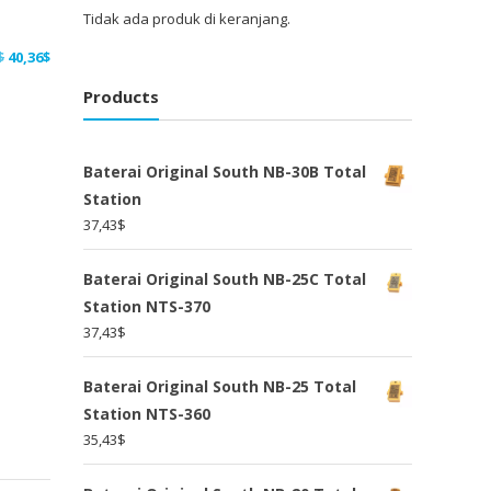
Tidak ada produk di keranjang.
Harga
Harga
$
40,36
$
aslinya
saat
Products
adalah:
ini
52,46$.
adalah:
40,36$.
Baterai Original South NB-30B Total
Station
37,43
$
Baterai Original South NB-25C Total
Station NTS-370
37,43
$
Baterai Original South NB-25 Total
Station NTS-360
35,43
$