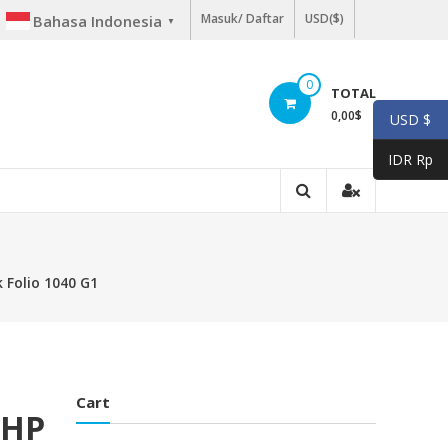
Masuk/ Daftar
USD($)
Bahasa Indonesia
▼
0
TOTAL
0,00
$
USD $
IDR Rp
 Folio 1040 G1
Cart
 HP