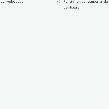
i penyedot debu
Pengiriman, pengembalian da
pembatalan