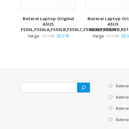
Baterai Laptop Original
Baterai Laptop Ori
ASUS
ASUS
F550L,F550LA,F550LB,F550LC,F550LD,F550LN
R510V,R510VB,R5
Harga
Harga
Harg
Harga:
37,14
$
28,57
$
Harga:
37,14
$
28,
aslinya
saat
aslin
adalah:
ini
adal
37,14$.
adalah:
37,1
28,57$.
Search
Baterai
Batera
Baterai
Baterai