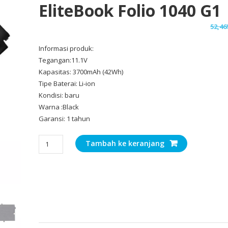
EliteBook Folio 1040 G1
52,46
Informasi produk:
Tegangan:11.1V
Kapasitas: 3700mAh (42Wh)
Tipe Baterai: Li-ion
Kondisi: baru
Warna :Black
Garansi: 1 tahun
Kuantitas
Tambah ke keranjang
Baterai
Laptop
Original
HP
EliteBook
Folio
1040