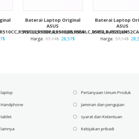
ginal
Baterai Laptop Original
Baterai Laptop Ori
ASUS
ASUS
,R510CC,R510D,R510DP,R510E,R510EA
R510L,R510LA,R510LB,R510LC,R510LD,R510LN
X452,X452C,X452CA
a
Harga
Harga
Harga
Har
57
$
Harga:
37,14
$
28,57
$
Harga:
37,14
$
28,
ya
saat
aslinya
saat
asli
ah:
ini
adalah:
ini
adal
4$.
adalah:
37,14$.
adalah:
37,1
28,57$.
28,57$.
 laptop
Pertanyaan Umum Produk
i Handphone
Jaminan dan pengujian
 tablet
syarat dan Ketentuan
 lainnya
Kebijakan pribadi