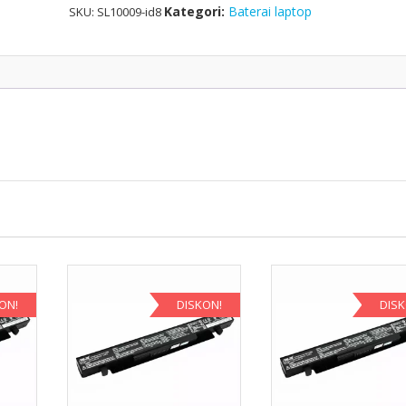
model
Kategori:
Baterai laptop
SKU:
SL10009-id8
VI04
ON!
DISKON!
DIS