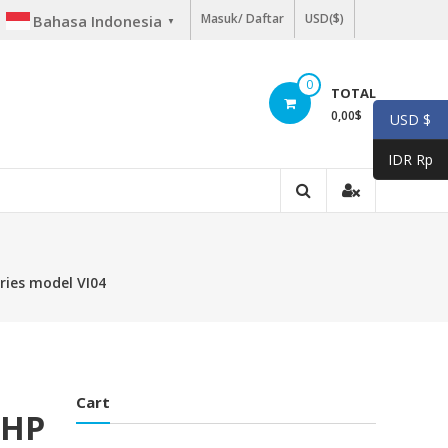
Masuk/ Daftar
USD($)
Bahasa Indonesia
▼
0
TOTAL
0,00
$
USD $
IDR Rp
ries model VI04
Cart
 HP