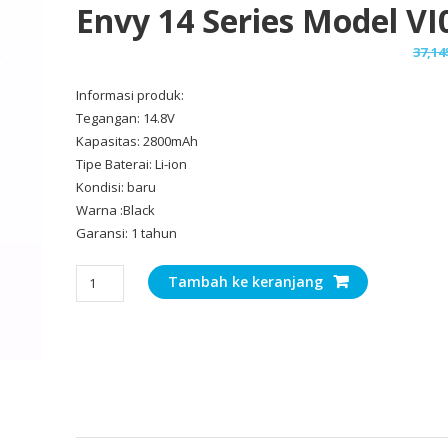
Envy 14 Series Model VI
37,14
Informasi produk:
Tegangan: 14.8V
Kapasitas: 2800mAh
Tipe Baterai: Li-ion
Kondisi: baru
Warna :Black
Garansi: 1 tahun
Kuantitas
Tambah ke keranjang
Baterai
Laptop
Original
HP
Envy
14
Series