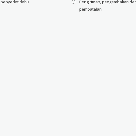
i penyedot debu
Pengiriman, pengembalian da
pembatalan