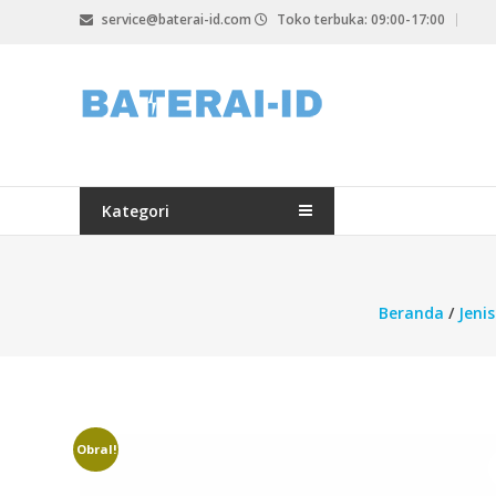
Lompat
service@baterai-id.com
Toko terbuka: 09:00-17:00
ke
konten
bateria-
id.com
baterai-
id.com
Kategori
Beranda
/
Jeni
Obral!