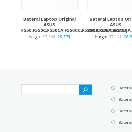
Baterai Laptop Original
Baterai Laptop Ori
ASUS
ASUS
F550,F550C,F550CA,F550CC,F550E,F550EA,FX550J
R510,R510C,R510CA
Harga
Harga
Harg
Harga:
37,14
$
28,57
$
Harga:
37,14
$
28,
aslinya
saat
aslin
adalah:
ini
adal
37,14$.
adalah:
37,1
28,57$.
Search
Baterai
Batera
Baterai
Baterai