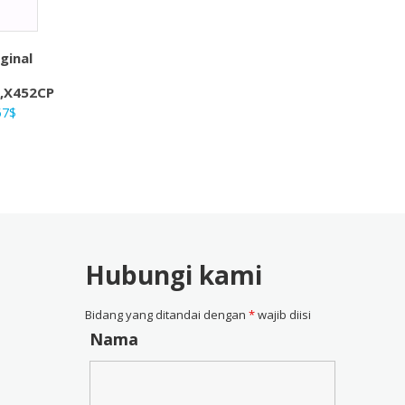
ginal
,X452CP
ga
Harga
57
$
nya
saat
ah:
ini
4$.
adalah:
28,57$.
Hubungi kami
Bidang yang ditandai dengan
*
wajib diisi
Nama