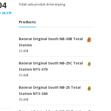
04
Tidak ada produk di keranjang.
Harga
Harga
$
28,57
$
aslinya
saat
Products
adalah:
ini
37,14$.
adalah:
28,57$.
Baterai Original South NB-30B Total
Station
37,43
$
Baterai Original South NB-25C Total
Station NTS-370
37,43
$
Baterai Original South NB-25 Total
Station NTS-360
35,43
$