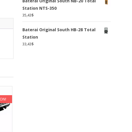
Baterai Original South NB-20 Total
Station NTS-350
35,43
$
Baterai Original South HB-28 Total
Station
33,43
$
KON!