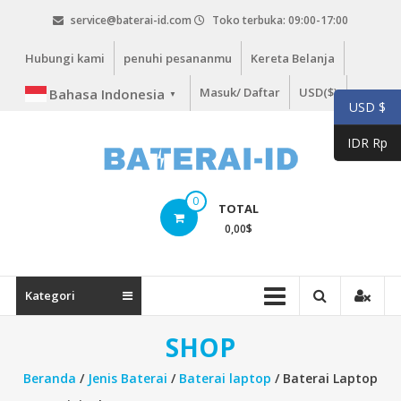
Lompat
service@baterai-id.com
Toko terbuka: 09:00-17:00
ke
konten
Hubungi kami
penuhi pesananmu
Kereta Belanja
Masuk/ Daftar
USD($)
Bahasa Indonesia
▼
USD $
IDR Rp
bateria-
0
TOTAL
id.com
0,00
$
baterai-
id.com
Kategori
SHOP
Beranda
/
Jenis Baterai
/
Baterai laptop
/ Baterai Laptop