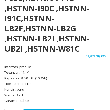
,HSTNN-I90C ,HSTNN-
I91C,HSTNN-
LB2F,HSTNN-LB2G
,HSTNN-LB2I ,HSTNN-
UB2I ,HSTNN-W81C
Harga
Ha
51,07
$
39,29
$
aslinya
sa
Informasi produk:
adalah:
ini
Tegangan: 11.1V
51,07$.
ad
Kapasitas: 8550mAh (100Wh)
39,
Tipe Baterai: Li-ion
Kondisi: baru
Warna :Black
Garansi: 1 tahun