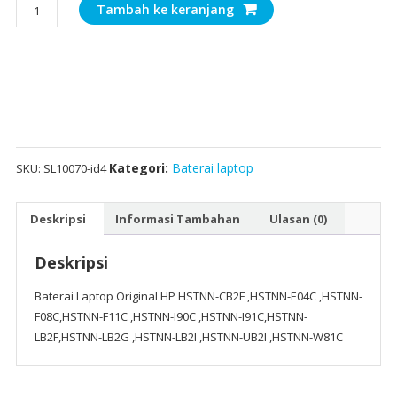
Kuantitas
Tambah ke keranjang
Baterai
Laptop
Original
HP
HSTNN-
CB2F
,HSTNN-
E04C
Kategori:
Baterai laptop
SKU:
SL10070-id4
,HSTNN-
F08C,HSTNN-
Deskripsi
Informasi Tambahan
Ulasan (0)
F11C
,HSTNN-
Deskripsi
I90C
,HSTNN-
Baterai Laptop Original HP HSTNN-CB2F ,HSTNN-E04C ,HSTNN-
I91C,HSTNN-
F08C,HSTNN-F11C ,HSTNN-I90C ,HSTNN-I91C,HSTNN-
LB2F,HSTNN-
LB2F,HSTNN-LB2G ,HSTNN-LB2I ,HSTNN-UB2I ,HSTNN-W81C
LB2G
,HSTNN-
LB2I