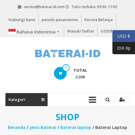
Lompat
service@baterai-id.com
Toko terbuka: 09:00-17:00
ke
konten
Hubungi kami
penuhi pesananmu
Kereta Belanja
Masuk/ Daftar
USD($)
Bahasa Indonesia
▼
USD $
IDR Rp
bateria-
0
TOTAL
id.com
0,00
$
baterai-
id.com
Kategori
SHOP
Beranda
/
Jenis Baterai
/
Baterai laptop
/ Baterai Laptop