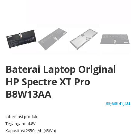
Baterai Laptop Original
HP Spectre XT Pro
B8W13AA
Harga
Ha
53,86
$
41,43
$
aslinya
sa
Informasi produk:
adalah:
ini
Tegangan: 14.8V
53,86$.
ad
Kapasitas: 2950mAh (45Wh)
41,