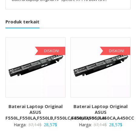
Produk terkait
DISKON!
DISKON!
Baterai Laptop Original
Baterai Laptop Original
ASUS
ASUS
F550L,F550LA,F550LB,F550LC,F550LD,F550LN
A450,A450C,A450CA,A450CC
Harga
Harga
Harga
Harga
Harga:
37,14
$
28,57
$
Harga:
37,14
$
28,57
$
aslinya
saat
aslinya
saat