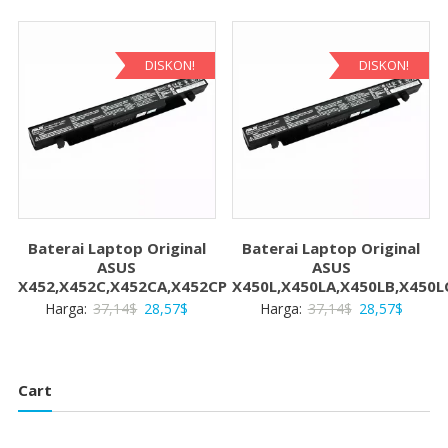
adalah:
ini
adalah:
ini
37,14$.
adalah:
37,14$.
adalah:
28,57$.
28,57$
DISKON!
DISKON!
Baterai Laptop Original
Baterai Laptop Original
ASUS
ASUS
X452,X452C,X452CA,X452CP
X450L,X450LA,X450LB,X450L
Harga
Harga
Harga
Harga
Harga:
37,14
$
28,57
$
Harga:
37,14
$
28,57
$
aslinya
saat
aslinya
saat
adalah:
ini
adalah:
ini
37,14$.
adalah:
37,14$.
adalah:
Cart
28,57$.
28,57$