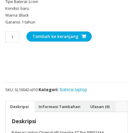
Tipe Baterai: Li-ion
Kondisi: baru
Warna :Black
Garansi: 1 tahun
Kuantitas
Tambah ke keranjang
Baterai
Laptop
Original
HP
Spectre
XT
Pro
B8W13AA
Kategori:
Baterai laptop
SKU:
SL10042-id10
Deskripsi
Informasi Tambahan
Ulasan (0)
Deskripsi
Baterai Laptop Original HP Spectre XT Pro B8W13AA