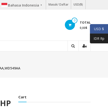
Masuk/ Daftar
USD($)
Bahasa Indonesia
▼
0
TOTAL
0,00
$
USD $
IDR Rp
8AA,WD549AA
Cart
 HP