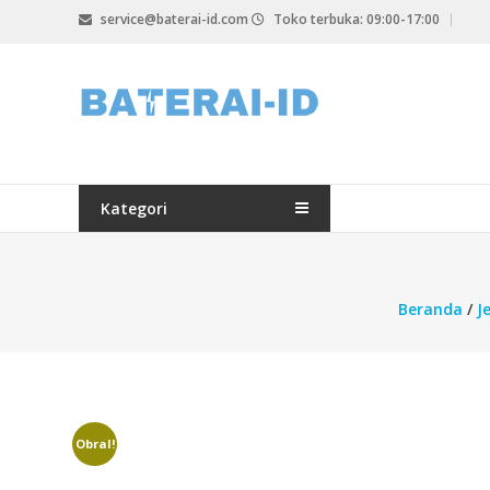
Lompat
service@baterai-id.com
Toko terbuka: 09:00-17:00
ke
konten
bateria-
id.com
baterai-
id.com
Kategori
Beranda
/
J
Obral!