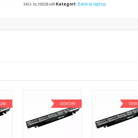
Kategori:
Baterai laptop
SKU:
SL10028-id9
ON!
DISKON!
DIS