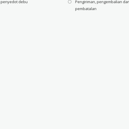
i penyedot debu
Pengiriman, pengembalian da
pembatalan