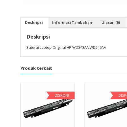
Deskripsi
Informasi Tambahan
Ulasan (0)
Deskripsi
Baterai Laptop Original HP WD548AA,WD549AA
Produk terkait
DISKON!
DISK