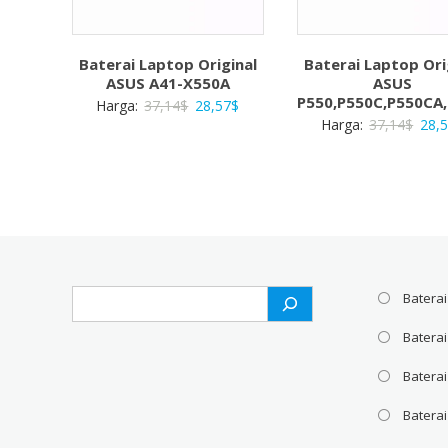
Baterai Laptop Original
Baterai Laptop Ori
ASUS A41-X550A
ASUS
P550,P550C,P550CA
Harga
Harga
Harga:
37,14
$
28,57
$
Harg
Harga:
37,14
$
28,
aslinya
saat
aslin
adalah:
ini
adal
37,14$.
adalah:
37,1
28,57$.
Search
Baterai
Batera
Baterai
Baterai