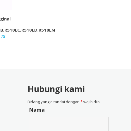
ginal
LB,R510LC,R510LD,R510LN
ga
Harga
57
$
nya
saat
ah:
ini
4$.
adalah:
28,57$.
Hubungi kami
Bidang yang ditandai dengan
*
wajib diisi
Nama