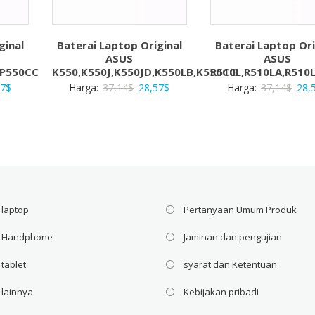
ginal
Baterai Laptop Original
Baterai Laptop Ori
ASUS
ASUS
,P550CC
K550,K550J,K550JD,K550LB,K550CC
R510L,R510LA,R510
a
Harga
Harga
Harga
Har
57
$
Harga:
37,14
$
28,57
$
Harga:
37,14
$
28,
ya
saat
aslinya
saat
asli
ah:
ini
adalah:
ini
adal
4$.
adalah:
37,14$.
adalah:
37,1
28,57$.
28,57$.
 laptop
Pertanyaan Umum Produk
i Handphone
Jaminan dan pengujian
 tablet
syarat dan Ketentuan
 lainnya
Kebijakan pribadi