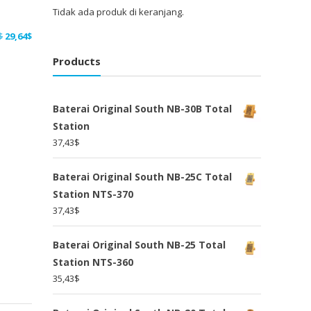
Tidak ada produk di keranjang.
Harga
Harga
$
29,64
$
aslinya
saat
Products
adalah:
ini
38,54$.
adalah:
29,64$.
Baterai Original South NB-30B Total
Station
37,43
$
Baterai Original South NB-25C Total
Station NTS-370
37,43
$
Baterai Original South NB-25 Total
Station NTS-360
35,43
$