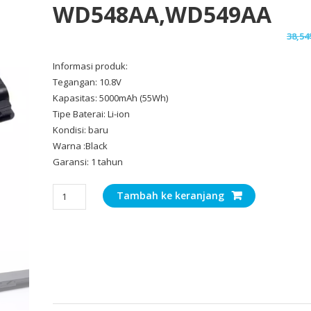
WD548AA,WD549AA
38,54
Informasi produk:
Tegangan: 10.8V
Kapasitas: 5000mAh (55Wh)
Tipe Baterai: Li-ion
Kondisi: baru
Warna :Black
Garansi: 1 tahun
Kuantitas
Tambah ke keranjang
Baterai
Laptop
Original
HP
WD548AA,WD549AA