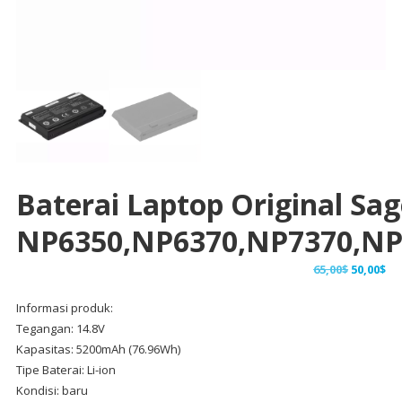
Baterai Laptop Original Sag
NP6350,NP6370,NP7370,NP
Harga
Ha
65,00
$
50,00
$
aslinya
sa
Informasi produk:
adalah:
ini
Tegangan: 14.8V
65,00$.
ad
Kapasitas: 5200mAh (76.96Wh)
50,
Tipe Baterai: Li-ion
Kondisi: baru