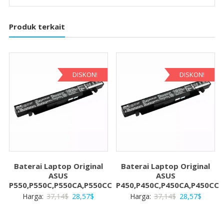
Produk terkait
DISKON!
DISKON!
Baterai Laptop Original
Baterai Laptop Original
ASUS
ASUS
P550,P550C,P550CA,P550CC
P450,P450C,P450CA,P450CC
Harga
Harga
Harga
Harga
Harga:
37,14
$
28,57
$
Harga:
37,14
$
28,57
$
aslinya
saat
aslinya
saat
adalah:
ini
adalah:
ini