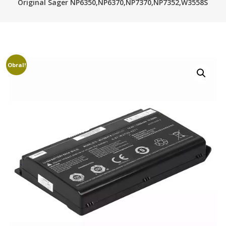
Original Sager NP6350,NP6370,NP7370,NP7352,W3558S
Obral!