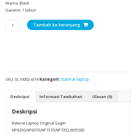
Warna :Black
Garansi: 1 tahun
Kuantitas
Tambah ke keranjang
Baterai
Laptop
Original
Sager
NP6350,NP6370,NP7370,NP7352,W3558S
Kategori:
Baterai laptop
SKU:
SL10002-id14
Deskripsi
Informasi Tambahan
Ulasan (0)
Deskripsi
Baterai Laptop Original Sager
NP6350,NP6370,NP7370,NP7352,W3558S