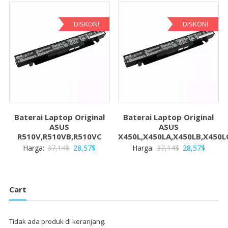
37,14$.
adalah:
37,14$.
adalah:
28,57$.
28,57$
DISKON!
DISKON!
Baterai Laptop Original
Baterai Laptop Original
ASUS
ASUS
R510V,R510VB,R510VC
X450L,X450LA,X450LB,X450L
Harga
Harga
Harga
Harga
Harga:
37,14
$
28,57
$
Harga:
37,14
$
28,57
$
aslinya
saat
aslinya
saat
adalah:
ini
adalah:
ini
37,14$.
adalah:
37,14$.
adalah:
Cart
28,57$.
28,57$
Tidak ada produk di keranjang.