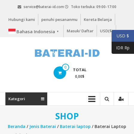
Lompat
service@baterai-id.com
Toko terbuka: 09:00-17:00
ke
konten
Hubungi kami
penuhi pesananmu
Kereta Belanja
Masuk/ Daftar
USD($)
Bahasa Indonesia
▼
USD $
IDR Rp
bateria-
0
TOTAL
id.com
0,00
$
baterai-
id.com
Kategori
SHOP
Beranda
/
Jenis Baterai
/
Baterai laptop
/ Baterai Laptop