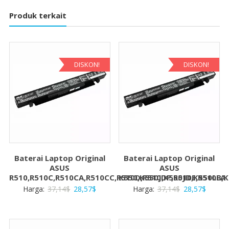
Produk terkait
DISKON!
DISKON!
Baterai Laptop Original
Baterai Laptop Original
ASUS
ASUS
R510,R510C,R510CA,R510CC,R510D,R510DP,R510E,R510EA
K550,K550J,K550JD,K550LB,
Harga
Harga
Harga
Harga
Harga:
37,14
$
28,57
$
Harga:
37,14
$
28,57
$
aslinya
saat
aslinya
saat
adalah:
ini
adalah:
ini
37,14$.
adalah:
37,14$.
adalah: