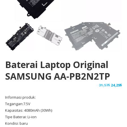
Baterai Laptop Original
SAMSUNG AA-PB2N2TP
Harga
Ha
31,57
$
24,29
$
aslinya
sa
Informasi produk:
adalah:
ini
Tegangan:7.5V
31,57$.
ad
Kapasitas: 4080mAh (30Wh)
24,
Tipe Baterai: Li-ion
Kondisi: baru