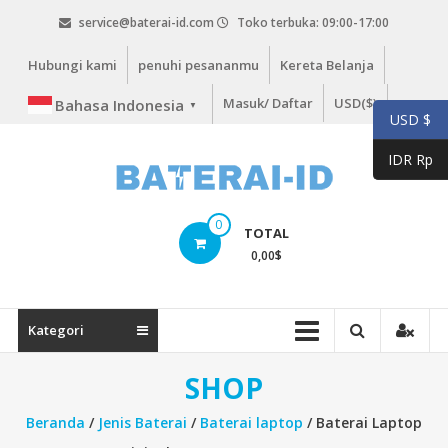
Lompat
service@baterai-id.com
Toko terbuka: 09:00-17:00
ke
konten
Hubungi kami
penuhi pesananmu
Kereta Belanja
Masuk/ Daftar
USD($)
Bahasa Indonesia
▼
USD $
IDR Rp
bateria-
0
TOTAL
id.com
0,00
$
baterai-
id.com
Kategori
SHOP
Beranda
/
Jenis Baterai
/
Baterai laptop
/ Baterai Laptop