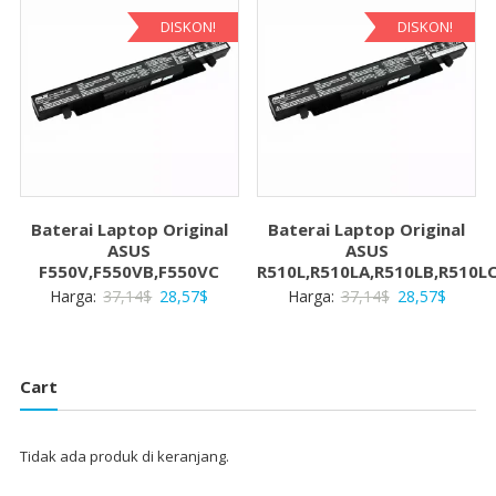
28,57$.
28,57$
DISKON!
DISKON!
Baterai Laptop Original
Baterai Laptop Original
ASUS
ASUS
F550V,F550VB,F550VC
R510L,R510LA,R510LB,R510L
Harga
Harga
Harga
Harga
Harga:
37,14
$
28,57
$
Harga:
37,14
$
28,57
$
aslinya
saat
aslinya
saat
adalah:
ini
adalah:
ini
37,14$.
adalah:
37,14$.
adalah:
Cart
28,57$.
28,57$
Tidak ada produk di keranjang.