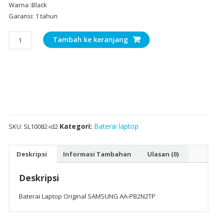
Warna :Black
Garansi: 1 tahun
Kuantitas
Tambah ke keranjang
Baterai
Laptop
Original
SAMSUNG
AA-
PB2N2TP
Kategori:
Baterai laptop
SKU:
SL10082-id2
Deskripsi
Informasi Tambahan
Ulasan (0)
Deskripsi
Baterai Laptop Original SAMSUNG AA-PB2N2TP