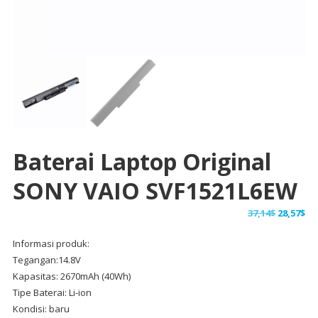
Baterai Laptop Original
SONY VAIO SVF1521L6EW
Harga
Ha
37,14
$
28,57
$
aslinya
sa
Informasi produk:
adalah:
ini
Tegangan:14.8V
37,14$.
ad
Kapasitas: 2670mAh (40Wh)
28,
Tipe Baterai: Li-ion
Kondisi: baru