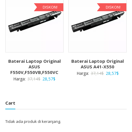
28,57$.
28,57$
DISKON!
DISKON!
Baterai Laptop Original
Baterai Laptop Original
ASUS
ASUS A41-X550
F550V,F550VB,F550VC
Harga
Harga
Harga:
37,14
$
28,57
$
Harga
Harga
Harga:
37,14
$
28,57
$
aslinya
saat
aslinya
saat
adalah:
ini
adalah:
ini
37,14$.
adalah:
37,14$.
adalah:
28,57$
Cart
28,57$.
Tidak ada produk di keranjang.