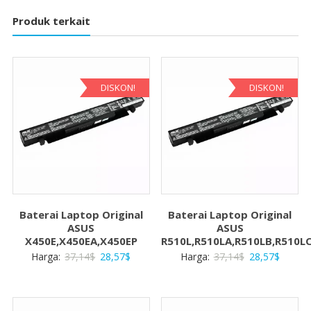
Produk terkait
DISKON!
DISKON!
Baterai Laptop Original
Baterai Laptop Original
ASUS
ASUS
X450E,X450EA,X450EP
R510L,R510LA,R510LB,R510L
Harga
Harga
Harga
Harga
Harga:
37,14
$
28,57
$
Harga:
37,14
$
28,57
$
aslinya
saat
aslinya
saat
adalah:
ini
adalah:
ini
37,14$.
adalah:
37,14$.
adalah: