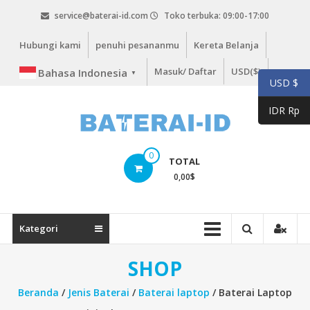
Lompat
service@baterai-id.com
Toko terbuka: 09:00-17:00
ke
konten
Hubungi kami
penuhi pesananmu
Kereta Belanja
Masuk/ Daftar
USD($)
Bahasa Indonesia
▼
USD $
IDR Rp
bateria-
0
TOTAL
id.com
0,00
$
baterai-
id.com
Kategori
SHOP
Beranda
/
Jenis Baterai
/
Baterai laptop
/ Baterai Laptop