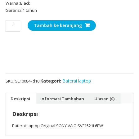
Warna :Black
Garansi: 1 tahun
Kuantitas
Tambah ke keranjang
Baterai
Laptop
Original
SONY
VAIO
SVF1521L6EW
Kategori:
Baterai laptop
SKU:
SL10084-id10
Deskripsi
Informasi Tambahan
Ulasan (0)
Deskripsi
Baterai Laptop Original SONY VAIO SVF1521L6EW