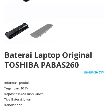
Baterai Laptop Original
TOSHIBA PABAS260
Harga
Ha
39,93
$
30,71
$
aslinya
sa
Informasi produk:
adalah:
ini
Tegangan: 10.8V
39,93$.
ad
Kapasitas: 4200mAh (48Wh)
30,
Tipe Baterai: Li-ion
Kondisi: baru