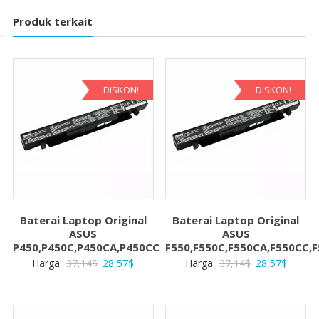
Produk terkait
DISKON!
DISKON!
Baterai Laptop Original
Baterai Laptop Original
ASUS
ASUS
P450,P450C,P450CA,P450CC
F550,F550C,F550CA,F550CC,F
Harga
Harga
Harga
Harga
Harga:
37,14
$
28,57
$
Harga:
37,14
$
28,57
$
aslinya
saat
aslinya
saat
adalah:
ini
adalah:
ini
37,14$.
adalah:
37,14$.
adalah: