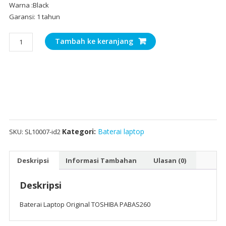
Warna :Black
Garansi: 1 tahun
Kuantitas
Tambah ke keranjang
Baterai
Laptop
Original
TOSHIBA
PABAS260
Kategori:
Baterai laptop
SKU:
SL10007-id2
Deskripsi
Informasi Tambahan
Ulasan (0)
Deskripsi
Baterai Laptop Original TOSHIBA PABAS260