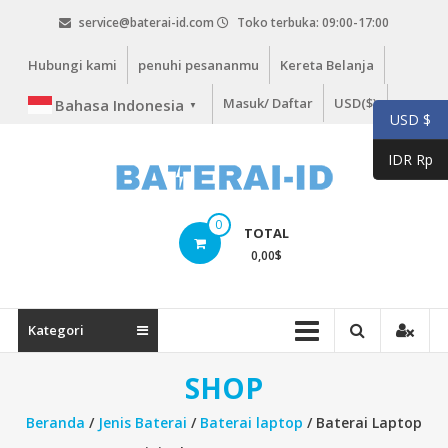
Lompat
service@baterai-id.com
Toko terbuka: 09:00-17:00
ke
konten
Hubungi kami
penuhi pesananmu
Kereta Belanja
Masuk/ Daftar
USD($)
Bahasa Indonesia
▼
USD $
IDR Rp
bateria-
0
TOTAL
id.com
0,00
$
baterai-
id.com
Kategori
SHOP
Beranda
/
Jenis Baterai
/
Baterai laptop
/ Baterai Laptop