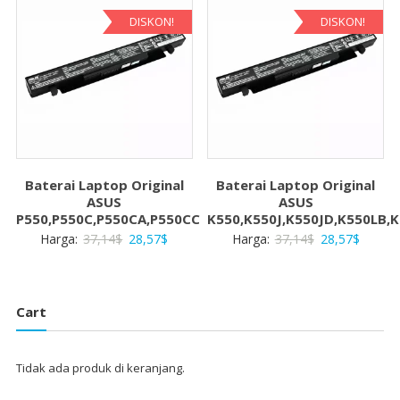
28,57$.
28,57$
DISKON!
DISKON!
Baterai Laptop Original
Baterai Laptop Original
ASUS
ASUS
P550,P550C,P550CA,P550CC
K550,K550J,K550JD,K550LB,
Harga
Harga
Harga
Harga
Harga:
37,14
$
28,57
$
Harga:
37,14
$
28,57
$
aslinya
saat
aslinya
saat
adalah:
ini
adalah:
ini
37,14$.
adalah:
37,14$.
adalah:
Cart
28,57$.
28,57$
Tidak ada produk di keranjang.