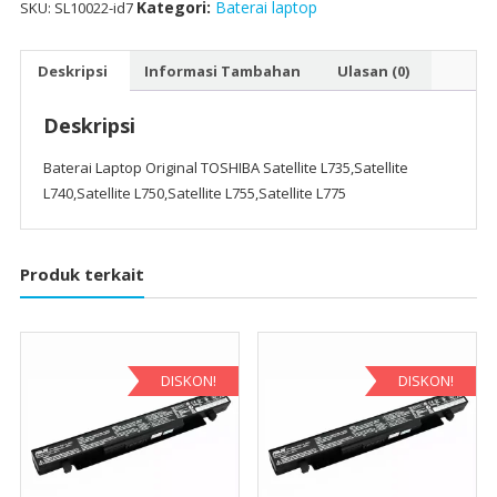
L750,Satellite
Kategori:
Baterai laptop
SKU:
SL10022-id7
L755,Satellite
L775
Deskripsi
Informasi Tambahan
Ulasan (0)
Deskripsi
Baterai Laptop Original TOSHIBA Satellite L735,Satellite
L740,Satellite L750,Satellite L755,Satellite L775
Produk terkait
DISKON!
DISKON!