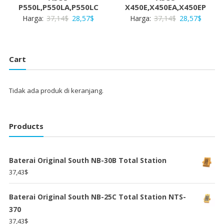
P550L,P550LA,P550LC
X450E,X450EA,X450EP
Harga
Harga
Harga
Harga
Harga:
37,14
$
28,57
$
Harga:
37,14
$
28,57
$
aslinya
saat
aslinya
saat
adalah:
ini
adalah:
ini
37,14$.
adalah:
37,14$.
adalah:
Cart
28,57$.
28,57$
Tidak ada produk di keranjang.
Products
Baterai Original South NB-30B Total Station
37,43
$
Baterai Original South NB-25C Total Station NTS-
370
37,43
$