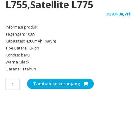
L755,Satellite L775
Harga
Ha
39,93
$
30,71
$
aslinya
sa
Informasi produk:
adalah:
ini
Tegangan: 10.8V
39,93$.
ad
Kapasitas: 4200mAh (48Wh)
30,
Tipe Baterai: Li-ion
Kondisi: baru
Warna :Black
Garansi: 1 tahun
Kuantitas
Tambah ke keranjang
Baterai
Laptop
Original
TOSHIBA
Satellite
L735,Satellite
L740,Satellite