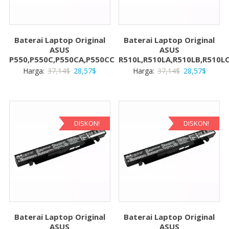
Baterai Laptop Original
Baterai Laptop Original
ASUS
ASUS
P550,P550C,P550CA,P550CC
R510L,R510LA,R510LB,R510L
Harga
Harga
Harga
Harga
Harga:
37,14
$
28,57
$
Harga:
37,14
$
28,57
$
aslinya
saat
aslinya
saat
adalah:
ini
adalah:
ini
37,14$.
adalah:
37,14$.
adalah:
28,57$.
28,57$
DISKON!
DISKON!
Baterai Laptop Original
Baterai Laptop Original
ASUS
ASUS