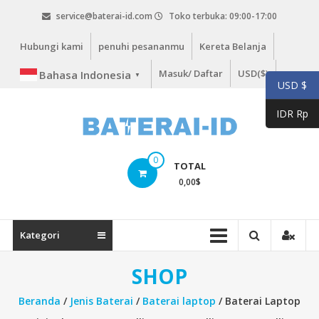
Lompat
service@baterai-id.com
Toko terbuka: 09:00-17:00
ke
konten
Hubungi kami
penuhi pesananmu
Kereta Belanja
Masuk/ Daftar
USD($)
Bahasa Indonesia
▼
USD $
IDR Rp
bateria-
0
TOTAL
id.com
0,00
$
baterai-
id.com
Kategori
SHOP
Beranda
/
Jenis Baterai
/
Baterai laptop
/ Baterai Laptop