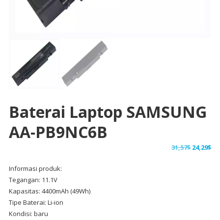
Baterai Laptop SAMSUNG
AA-PB9NC6B
Harga
Ha
31,57
$
24,29
$
aslinya
sa
Informasi produk:
adalah:
ini
Tegangan: 11.1V
31,57$.
ad
Kapasitas: 4400mAh (49Wh)
24,
Tipe Baterai: Li-ion
Kondisi: baru