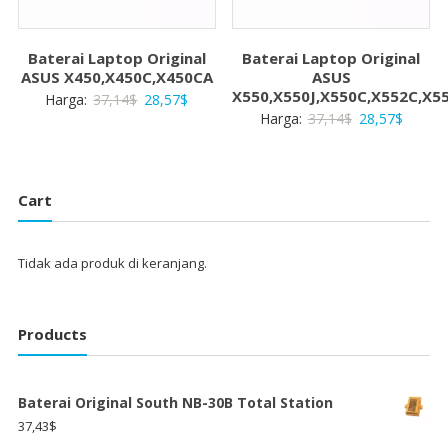
Baterai Laptop Original
Baterai Laptop Original
ASUS X450,X450C,X450CA
ASUS
X550,X550J,X550C,X552C,X5
Harga
Harga
Harga:
37,14
$
28,57
$
Harga
Harga
Harga:
37,14
$
28,57
$
aslinya
saat
aslinya
saat
adalah:
ini
adalah:
ini
37,14$.
adalah:
37,14$.
adalah:
28,57$.
Cart
28,57$
Tidak ada produk di keranjang.
Products
Baterai Original South NB-30B Total Station
37,43
$