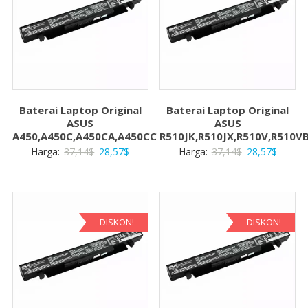
Baterai Laptop Original
Baterai Laptop Original
ASUS
ASUS
A450,A450C,A450CA,A450CC
R510JK,R510JX,R510V,R510V
Harga
Harga
Harga
Harga
Harga:
37,14
$
28,57
$
Harga:
37,14
$
28,57
$
aslinya
saat
aslinya
saat
adalah:
ini
adalah:
ini
37,14$.
adalah:
37,14$.
adalah:
28,57$.
28,57$
DISKON!
DISKON!