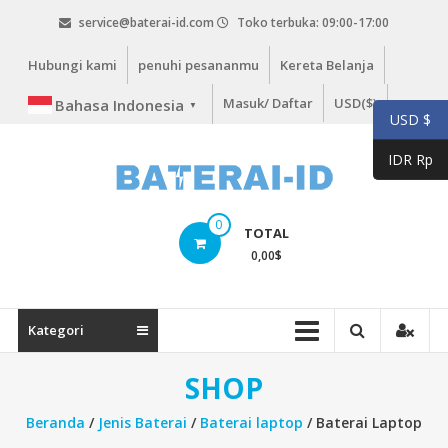
Lompat
service@baterai-id.com
Toko terbuka: 09:00-17:00
ke
konten
Hubungi kami
penuhi pesananmu
Kereta Belanja
Masuk/ Daftar
USD($)
Bahasa Indonesia
▼
USD $
IDR Rp
bateria-
0
TOTAL
id.com
0,00
$
baterai-
id.com
Kategori
SHOP
Beranda
/
Jenis Baterai
/
Baterai laptop
/ Baterai Laptop