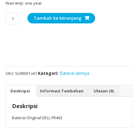
Warranty: one year
Kuantitas
Tambah ke keranjang
Baterai
Original
DELL
FR463
Kategori:
Baterai lainnya
SKU:
SL90001-id1
Deskripsi
Informasi Tambahan
Ulasan (0)
Deskripsi
Baterai Original DELL FR463