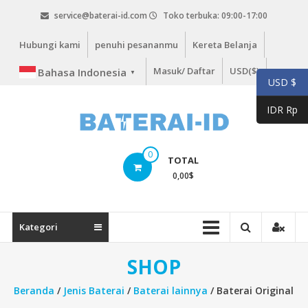
Lompat
service@baterai-id.com
Toko terbuka: 09:00-17:00
ke
konten
Hubungi kami
penuhi pesananmu
Kereta Belanja
Masuk/ Daftar
USD($)
Bahasa Indonesia
▼
USD $
IDR Rp
bateria-
0
TOTAL
id.com
0,00
$
baterai-
id.com
Kategori
SHOP
Beranda
/
Jenis Baterai
/
Baterai lainnya
/ Baterai Original