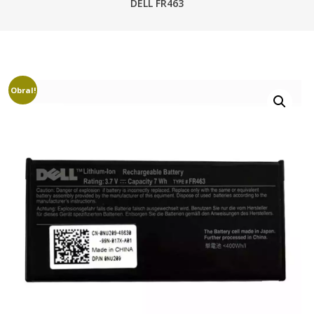
DELL FR463
Obral!