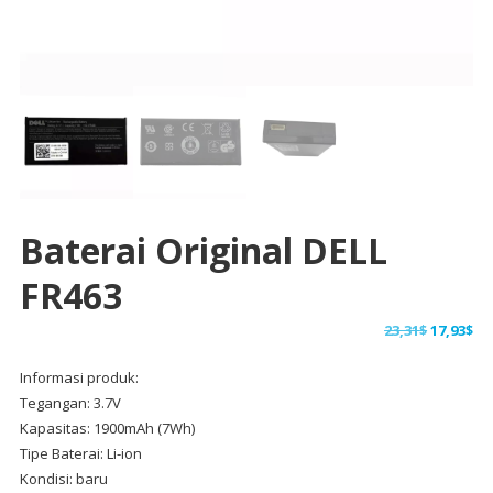
Baterai Original DELL
FR463
Harga
Ha
23,31
$
17,93
$
aslinya
sa
Informasi produk:
adalah:
ini
Tegangan: 3.7V
23,31$.
ad
Kapasitas: 1900mAh (7Wh)
17,
Tipe Baterai: Li-ion
Kondisi: baru