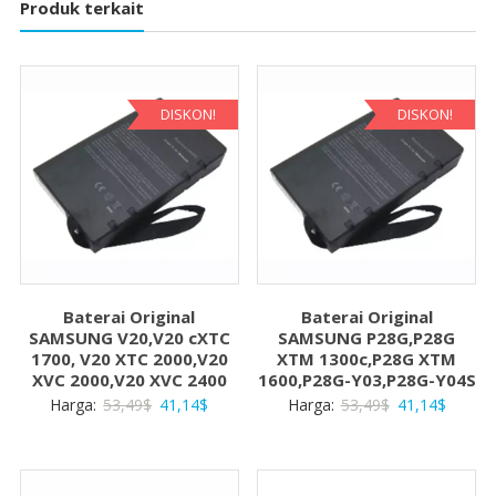
Produk terkait
DISKON!
DISKON!
Baterai Original
Baterai Original
SAMSUNG V20,V20 cXTC
SAMSUNG P28G,P28G
1700, V20 XTC 2000,V20
XTM 1300c,P28G XTM
XVC 2000,V20 XVC 2400
1600,P28G-Y03,P28G-Y04S
Harga
Harga
Harga
Harga
Harga:
53,49
$
41,14
$
Harga:
53,49
$
41,14
$
aslinya
saat
aslinya
saat
adalah:
ini
adalah:
ini
53,49$.
adalah:
53,49$.
adalah: