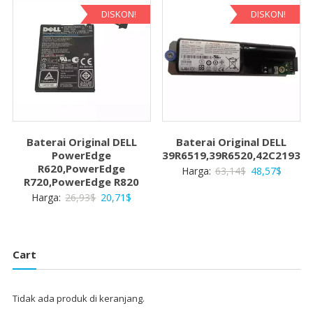
41,14$.
41,14$
DISKON!
DISKON!
Baterai Original DELL
Baterai Original DELL
PowerEdge
39R6519,39R6520,42C2193
R620,PowerEdge
Harga
Harga
Harga:
63,14
$
48,57
$
R720,PowerEdge R820
aslinya
saat
Harga
Harga
Harga:
26,93
$
20,71
$
adalah:
ini
aslinya
saat
63,14$.
adalah:
adalah:
ini
48,57$
26,93$.
adalah:
Cart
20,71$.
Tidak ada produk di keranjang.