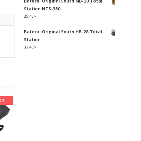
Baterai Original South NB-20 Total
Station NTS-350
35,43
$
Baterai Original South HB-28 Total
Station
33,43
$
KON!