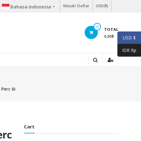
Masuk/ Daftar
USD($)
Bahasa Indonesia
▼
0
TOTAL
0,00
$
USD $
IDR Rp
 Perc 6i
Cart
erc