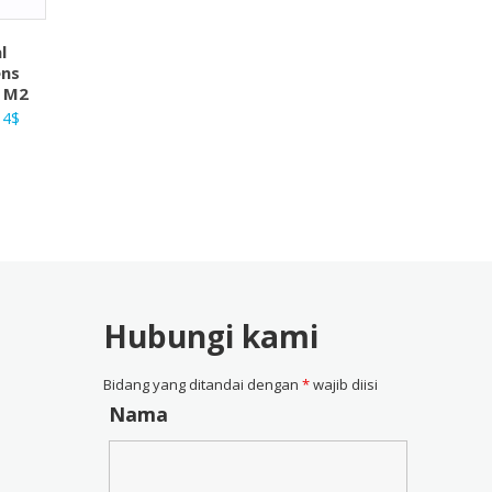
l
ns
G M2
ga
Harga
14
$
nya
saat
ah:
ini
9$.
adalah:
41,14$.
Hubungi kami
Bidang yang ditandai dengan
*
wajib diisi
Nama