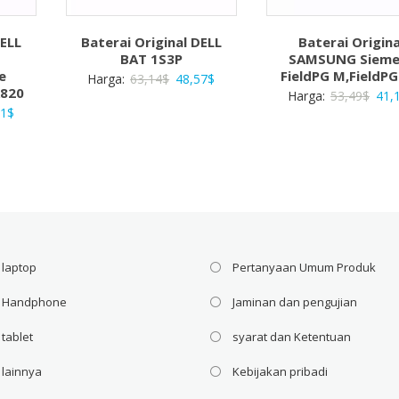
DELL
Baterai Original DELL
Baterai Origina
BAT 1S3P
SAMSUNG Sieme
e
FieldPG M,FieldP
Harga
Harga
Harga:
63,14
$
48,57
$
R820
Har
Harga:
53,49
$
41,
aslinya
saat
a
Harga
71
$
asli
adalah:
ini
ya
saat
adal
63,14$.
adalah:
ah:
ini
53,4
48,57$.
3$.
adalah:
20,71$.
 laptop
Pertanyaan Umum Produk
i Handphone
Jaminan dan pengujian
 tablet
syarat dan Ketentuan
 lainnya
Kebijakan pribadi