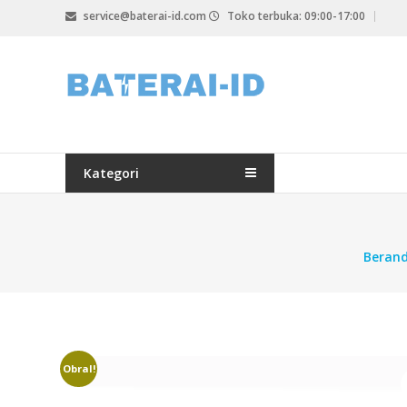
Lompat
service@baterai-id.com
Toko terbuka: 09:00-17:00
ke
konten
bateria-
id.com
baterai-
id.com
Kategori
Beran
Obral!