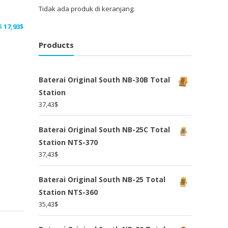
Tidak ada produk di keranjang.
Harga
Harga
$
17,93
$
aslinya
saat
Products
adalah:
ini
23,31$.
adalah:
17,93$.
Baterai Original South NB-30B Total
Station
37,43
$
Baterai Original South NB-25C Total
Station NTS-370
37,43
$
Baterai Original South NB-25 Total
Station NTS-360
35,43
$