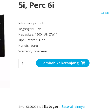
5i, Perc 6i
23,31
Informasi produk:
Tegangan: 3.7V
Kapasitas: 1900mAh (7Wh)
Tipe Baterai: Li-ion
Kondisi: baru
Warranty: one year
Kuantitas
Tambah ke keranjang
Baterai
Original
DELL
Perc
5i,
Perc
6i
Kategori:
Baterai lainnya
SKU:
SL90001-id2