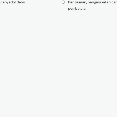
i penyedot debu
Pengiriman, pengembalian da
pembatalan