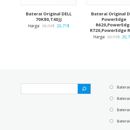
Baterai Original DELL
Baterai Original 
70K80,T40JJ
PowerEdge
R620,PowerEdg
Harga
Harga
Harga:
26,93
$
20,71
$
R720,PowerEdge 
aslinya
saat
Harg
Harga:
26,93
$
20,
adalah:
ini
aslin
26,93$.
adalah:
adal
20,71$.
26,9
Search
Baterai
Batera
Baterai
Baterai